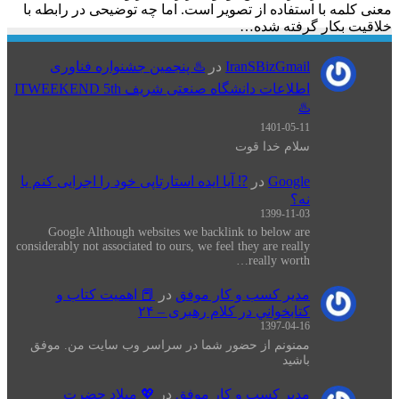
معنی کلمه با استفاده از تصویر است. اما چه توضیحی در رابطه با
خلاقیت بکار گرفته شده…
IranSBizGmail
در
♨️ پنجمین جشنواره فناوری
اطلاعات دانشگاه صنعتی شریف ITWEEKEND 5th
♨️
1401-05-11
سلام خدا قوت
Google
در
⁉️ آیا ایده استارتاپی خود را اجرایی کنم یا
نه؟
1399-11-03
Google Although websites we backlink to below are
considerably not associated to ours, we feel they are really
really worth…
مدیر کسب و کار موفق
در
📕 اهميت كتاب و
كتابخواني در كلام رهبری – ۲۴
1397-04-16
ممنونم از حضور شما در سراسر وب سایت من. موفق
باشید
مدیر کسب و کار موفق
در
💖 میلاد حضرت