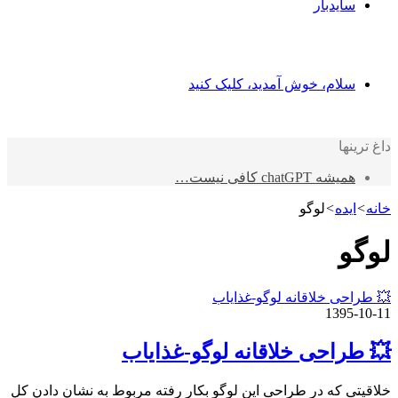
سایدبار
سلام، خوش آمدید، کلیک کنید
داغ ترینها
همیشه chatGPT کافی نیست…
خانه
>
ایده
>
لوگو
لوگو
💥 طراحی خلاقانه لوگو-غذایاب
1395-10-11
💥 طراحی خلاقانه لوگو-غذایاب
خلاقیتی که در طراحی این لوگو بکار رفته مربوط به نشان دادن کل