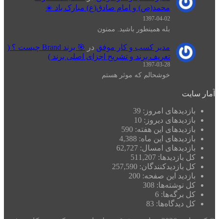
محمد(ص) و امام صادق(ع) مبارک باد ☀️
1397-04-02
بله همینطور باشید. ممنون
مدیر کسب و کار موفق
در
🎯 برند Brand چیست ؟ (
تعریف برند و تشریح اجزای اصلی برند )
1397-03-28
خوشحالم که موثر هستم
آمار سایت
بازدیدهای امروز:
39
بازدیدهای دیروز:
10
بازدیدهای این هفته:
590
بازدیدهای این ماه:
4,388
بازدیدهای امسال:
62,727
کل بازدیدها:
511,207
کل بازدیدکنند‌گان:
257,590
بازدید این صفحه:
200
کل نوشته‌ها:
308
کل برگه‌ها:
6
کل دیدگاه‌ها:
83