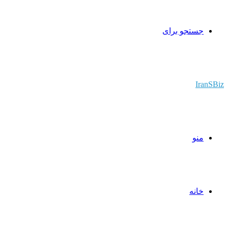
جستجو برای
IranSBiz
منو
خانه