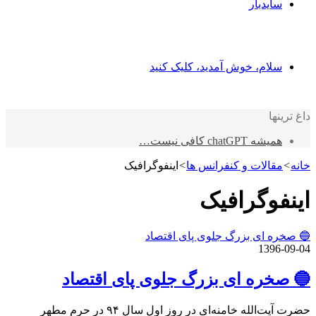
سایدبار
سلام، خوش آمدید، کلیک کنید
داغ ترینها
همیشه chatGPT کافی نیست…
خانه
>
مقالات و کنفرانس ها
>
اینفوگرافیک
اینفوگرافیک
🔵 صخره ای بزرگ جلوی پای اقتصاد
1396-09-04
🔵 صخره ای بزرگ جلوی پای اقتصاد
حضرت آیت‌الله خامنه‌ای در روز اول سال ۹۴ در حرم مطهر