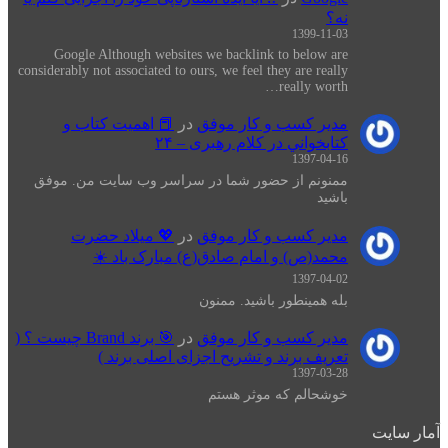
نه؟
1399-11-03
Google Although websites we backlink to below are
considerably not associated to ours, we feel they are really
really worth…
مدیر کسب و کار موفق
در
📕 اهميت كتاب و
كتابخواني در كلام رهبری – ۲۴
1397-04-16
ممنونم از حضور شما در سراسر وب سایت من. موفق
باشید
مدیر کسب و کار موفق
در
💖 میلاد حضرت
محمد(ص) و امام صادق(ع) مبارک باد ☀️
1397-04-02
بله همینطور باشید. ممنون
مدیر کسب و کار موفق
در
🎯 برند Brand چیست ؟ (
تعریف برند و تشریح اجزای اصلی برند )
1397-03-28
خوشحالم که موثر هستم
آمار سایت