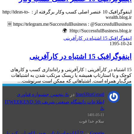
اینفوگرافیک 10 عنصر اصلی کسب وکار برگرفته از : http://ideas-to-
wealth.blog.ir
🆔 https://telegram.me/SuccessfulBusiness : @SuccessfulBusiness
Http://SuccessfulBusiness.blog.ir 🌍
اینفوگرافیک 15 اشتباه در کارآفرینی
1395-10-24
اینفوگرافیک 15 اشتباه در کارآفرینی
15 اشتباه در کارآفرینی : کارآفرینی و راه‌اندازی کسب و کارهای
کوچک و یا استارتاپ همیشه با ریسک مرتکب شدن به اشتباهات
مرگ‌بار همراه است. اشتباهاتی که ممکن است سرنوشت…
IranSBizGmail
در
♨️ پنجمین جشنواره فناوری
اطلاعات دانشگاه صنعتی شریف ITWEEKEND 5th
♨️
1401-05-11
سلام خدا قوت
Google
در
⁉️ آیا ایده استارتاپی خود را اجرایی کنم یا