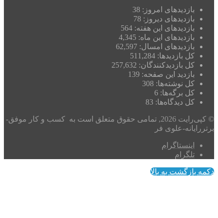
بازدیدهای امروز:
38
بازدیدهای دیروز:
78
بازدیدهای این هفته:
564
بازدیدهای این ماه:
4,345
بازدیدهای امسال:
62,597
کل بازدیدها:
511,284
کل بازدیدکنند‌گان:
257,632
بازدید این صفحه:
139
کل نوشته‌ها:
308
کل برگه‌ها:
6
کل دیدگاه‌ها:
83
© کپی‌رایت 2026, تمامی حقوق متعلق است به کسب و کار موفق-
برتررایانه-علوی فر
اینستاگرام
تلگرام
دکمه بازگشت به بالا