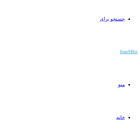
جستجو برای
IranSBiz
منو
خانه