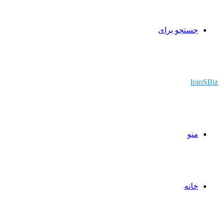
جستجو برای
IranSBiz
منو
خانه