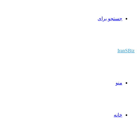
جستجو برای
IranSBiz
منو
خانه