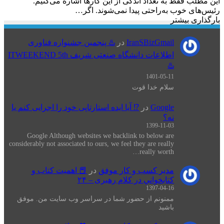
این مطلب فقط به تعداد اندکی از این کارها اشاره می‌کنیم.
رئیس‌های خوب به‌راحتی پیدا نمی‌شوند. اگر…
بارگذاری بیشتر
IranSBizGmail
در
♨️ پنجمین جشنواره فناوری
اطلاعات دانشگاه صنعتی شریف ITWEEKEND 5th
♨️
1401-05-11
سلام خدا قوت
Google
در
⁉️ آیا ایده استارتاپی خود را اجرایی کنم یا
نه؟
1399-11-03
Google Although websites we backlink to below are
considerably not associated to ours, we feel they are really
really worth…
مدیر کسب و کار موفق
در
📕 اهميت كتاب و
كتابخواني در كلام رهبری – ۲۴
1397-04-16
ممنونم از حضور شما در سراسر وب سایت من. موفق
باشید