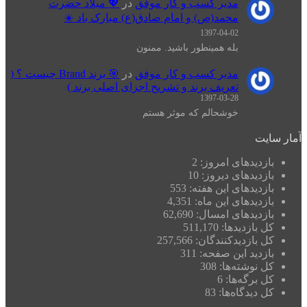
مدیر کسب و کار موفق
در
💖 میلاد حضرت
محمد(ص) و امام صادق(ع) مبارک باد ☀️
1397-04-02
بله همینطور باشید. ممنون
مدیر کسب و کار موفق
در
🎯 برند Brand چیست ؟ (
تعریف برند و تشریح اجزای اصلی برند )
1397-03-28
خوشحالم که موثر هستم
آمار سایت
بازدیدهای امروز:
2
بازدیدهای دیروز:
10
بازدیدهای این هفته:
553
بازدیدهای این ماه:
4,351
بازدیدهای امسال:
62,690
کل بازدیدها:
511,170
کل بازدیدکنند‌گان:
257,566
بازدید این صفحه:
311
کل نوشته‌ها:
308
کل برگه‌ها:
6
کل دیدگاه‌ها:
83