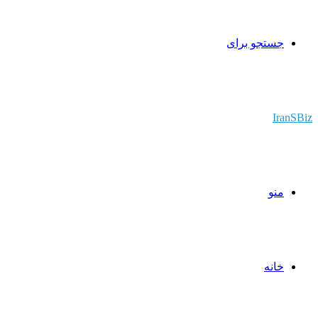
جستجو برای
IranSBiz
منو
خانه