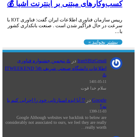
کسب‌وکارهای مبتنی بر اینترنت اشیا 💰
رییس سازمان فناوری اطلاعات ایران گفت: فناوری IOT با
سرعت در حال فراگیر شدن است . صنعت بانکداری کشور
با…
بیشتر بخوانید »
IranSBizGmail
در
♨️ پنجمین جشنواره فناوری
اطلاعات دانشگاه صنعتی شریف ITWEEKEND 5th
♨️
1401-05-11
سلام خدا قوت
Google
در
⁉️ آیا ایده استارتاپی خود را اجرایی کنم یا
نه؟
1399-11-03
Google Although websites we backlink to below are
considerably not associated to ours, we feel they are really
really worth…