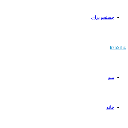
جستجو برای
IranSBiz
منو
خانه