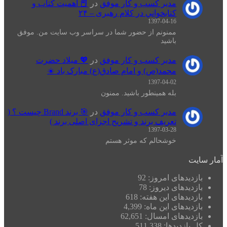
مدیر کسب و کار موفق
در
📕 اهميت كتاب و
كتابخواني در كلام رهبری – ۲۴
1397-04-16
ممنونم از حضور شما در سراسر وب سایت من. موفق
باشید
مدیر کسب و کار موفق
در
💖 میلاد حضرت
محمد(ص) و امام صادق(ع) مبارک باد ☀️
1397-04-02
بله همینطور باشید. ممنون
مدیر کسب و کار موفق
در
🎯 برند Brand چیست ؟ (
تعریف برند و تشریح اجزای اصلی برند )
1397-03-28
خوشحالم که موثر هستم
آمار سایت
بازدیدهای امروز:
92
بازدیدهای دیروز:
78
بازدیدهای این هفته:
618
بازدیدهای این ماه:
4,399
بازدیدهای امسال:
62,651
کل بازدیدها:
511,338