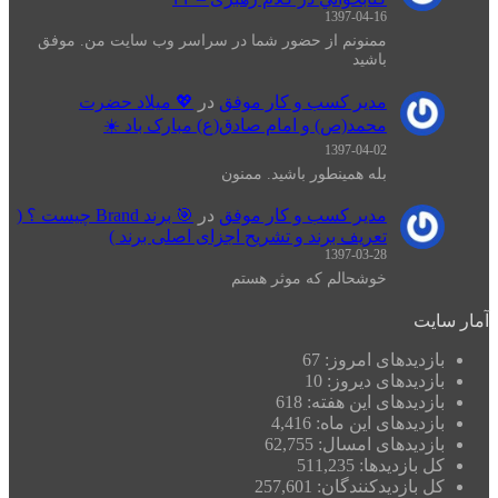
1397-04-16
ممنونم از حضور شما در سراسر وب سایت من. موفق
باشید
مدیر کسب و کار موفق
در
💖 میلاد حضرت
محمد(ص) و امام صادق(ع) مبارک باد ☀️
1397-04-02
بله همینطور باشید. ممنون
مدیر کسب و کار موفق
در
🎯 برند Brand چیست ؟ (
تعریف برند و تشریح اجزای اصلی برند )
1397-03-28
خوشحالم که موثر هستم
آمار سایت
بازدیدهای امروز:
67
بازدیدهای دیروز:
10
بازدیدهای این هفته:
618
بازدیدهای این ماه:
4,416
بازدیدهای امسال:
62,755
کل بازدیدها:
511,235
کل بازدیدکنند‌گان:
257,601