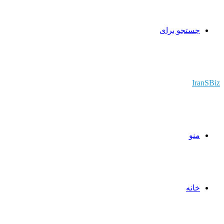
جستجو برای
IranSBiz
منو
خانه