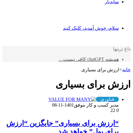
سایدبار
سلام، خوش آمدید، کلیک کنید
داغ ترینها
همیشه chatGPT کافی نیست…
خانه
>
ارزش برای بسیاری
ارزش برای بسیاری
فناوری
مدیر کسب و کار موفق
1401-11-08
22
0
“ارزش برای بسیاری” جایگزین “ارزش
برای پول” خواهد شد