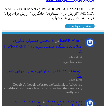
“VALUE FOR MANY” WILL REPLACE “VALUE FOR
MONEY”“ارزش برای بسیاری” جایگزین “ارزش برای پول”
خواهد شد فناوری ها و قابلیت…
بیشتر بخوانید »
IranSBizGmail
در
♨️ پنجمین جشنواره فناوری
اطلاعات دانشگاه صنعتی شریف ITWEEKEND 5th
♨️
1401-05-11
سلام خدا قوت
Google
در
⁉️ آیا ایده استارتاپی خود را اجرایی کنم یا
نه؟
1399-11-03
Google Although websites we backlink to below are
considerably not associated to ours, we feel they are really
really worth…
مدیر کسب و کار موفق
در
📕 اهميت كتاب و
كتابخواني در كلام رهبری – ۲۴