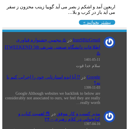
اربعین آمد و اشکم ز بصر می آید گوییا زینب محزون ز سفر
می آید باز در کرب و بلا…
بیشتر بخوانید »
IranSBizGmail
در
♨️ پنجمین جشنواره فناوری
اطلاعات دانشگاه صنعتی شریف ITWEEKEND 5th
♨️
1401-05-11
سلام خدا قوت
Google
در
⁉️ آیا ایده استارتاپی خود را اجرایی کنم یا
نه؟
1399-11-03
Google Although websites we backlink to below are
considerably not associated to ours, we feel they are really
really worth…
مدیر کسب و کار موفق
در
📕 اهميت كتاب و
كتابخواني در كلام رهبری – ۲۴
1397-04-16