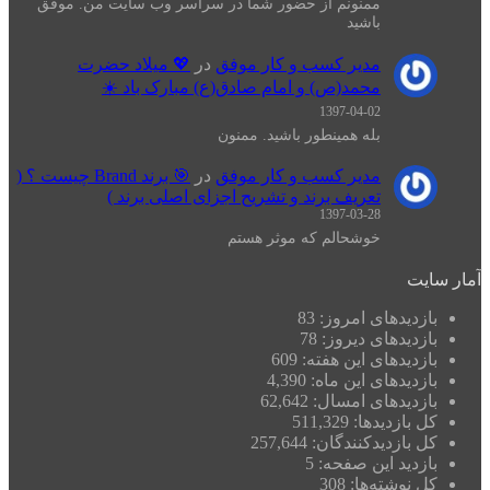
ممنونم از حضور شما در سراسر وب سایت من. موفق
باشید
مدیر کسب و کار موفق
در
💖 میلاد حضرت
محمد(ص) و امام صادق(ع) مبارک باد ☀️
1397-04-02
بله همینطور باشید. ممنون
مدیر کسب و کار موفق
در
🎯 برند Brand چیست ؟ (
تعریف برند و تشریح اجزای اصلی برند )
1397-03-28
خوشحالم که موثر هستم
آمار سایت
بازدیدهای امروز:
83
بازدیدهای دیروز:
78
بازدیدهای این هفته:
609
بازدیدهای این ماه:
4,390
بازدیدهای امسال:
62,642
کل بازدیدها:
511,329
کل بازدیدکنند‌گان:
257,644
بازدید این صفحه:
5
کل نوشته‌ها:
308