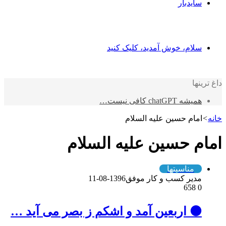
سایدبار
سلام، خوش آمدید، کلیک کنید
داغ ترینها
همیشه chatGPT کافی نیست…
خانه
>
امام حسین علیه السلام
امام حسین علیه السلام
مناسبتها
مدیر کسب و کار موفق
1396-08-11
658
0
⚫️ اربعین آمد و اشکم ز بصر می آید …