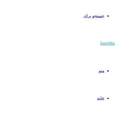
جستجو برای
IranSBiz
منو
خانه