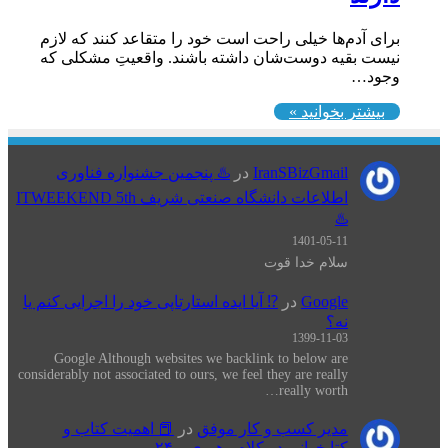
برای آدم‌ها خیلی راحت است خود را متقاعد کنند که لازم
نیست بقیه دوست‌شان داشته باشند. واقعیتِ مشکلی که
وجود…
بیشتر بخوانید »
IranSBizGmail
در
♨️ پنجمین جشنواره فناوری
اطلاعات دانشگاه صنعتی شریف ITWEEKEND 5th
♨️
1401-05-11
سلام خدا قوت
Google
در
⁉️ آیا ایده استارتاپی خود را اجرایی کنم یا
نه؟
1399-11-03
Google Although websites we backlink to below are
considerably not associated to ours, we feel they are really
really worth…
مدیر کسب و کار موفق
در
📕 اهميت كتاب و
كتابخواني در كلام رهبری – ۲۴