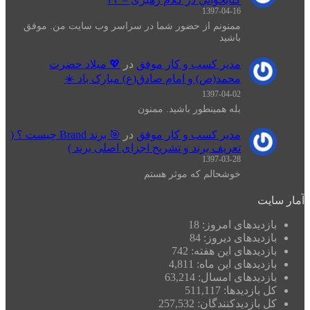
1397-04-16
ممنونم از حضور شما در سراسر وب سایت من. موفق
باشید
مدیر کسب و کار موفق
در
💖 میلاد حضرت
محمد(ص) و امام صادق(ع) مبارک باد ☀️
1397-04-02
بله همینطور باشید. ممنون
مدیر کسب و کار موفق
در
🎯 برند Brand چیست ؟ (
تعریف برند و تشریح اجزای اصلی برند )
1397-03-28
خوشحالم که موثر هستم
آمار سایت
بازدیدهای امروز:
18
بازدیدهای دیروز:
84
بازدیدهای این هفته:
742
بازدیدهای این ماه:
4,811
بازدیدهای امسال:
63,214
کل بازدیدها:
511,117
کل بازدیدکنند‌گان:
257,532