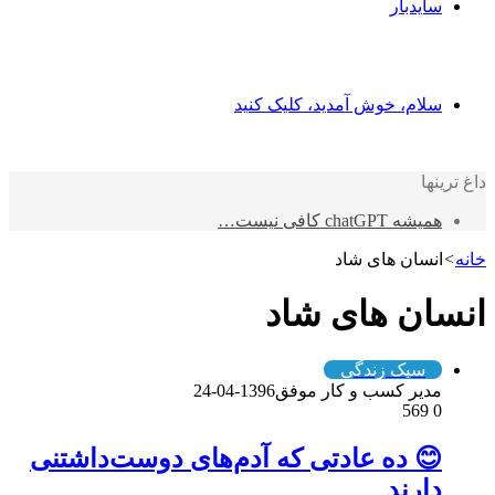
سایدبار
سلام، خوش آمدید، کلیک کنید
داغ ترینها
همیشه chatGPT کافی نیست…
خانه
>
انسان های شاد
انسان های شاد
سبک زندگی
مدیر کسب و کار موفق
1396-04-24
569
0
😊 ده عادتی که آدم‌های دوست‌داشتنی
دارند