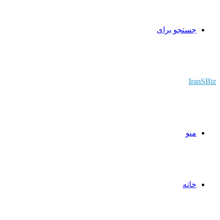
جستجو برای
IranSBiz
منو
خانه