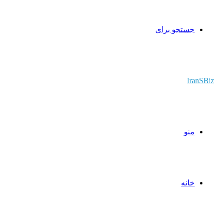
جستجو برای
IranSBiz
منو
خانه