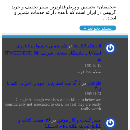
«تخفیفان» نخستین و پرطرفدارترین بستر تخفیف و خرید
گروهی در ایران است که با هدف ارائه خدمات متمایز و
ایجاد…
بیشتر بخوانید »
IranSBizGmail
در
♨️ پنجمین جشنواره فناوری
اطلاعات دانشگاه صنعتی شریف ITWEEKEND 5th
♨️
1401-05-11
سلام خدا قوت
Google
در
⁉️ آیا ایده استارتاپی خود را اجرایی کنم یا
نه؟
1399-11-03
Google Although websites we backlink to below are
considerably not associated to ours, we feel they are really
really worth…
مدیر کسب و کار موفق
در
📕 اهميت كتاب و
كتابخواني در كلام رهبری – ۲۴