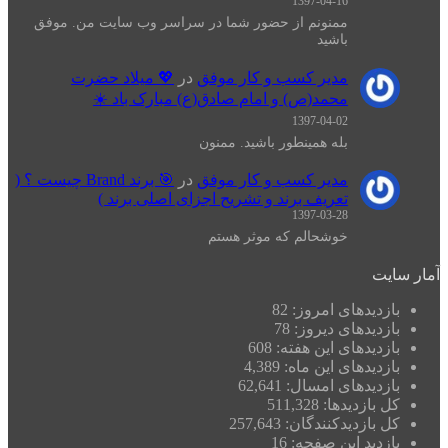
1397-04-16
ممنونم از حضور شما در سراسر وب سایت من. موفق
باشید
مدیر کسب و کار موفق
در
💖 میلاد حضرت
محمد(ص) و امام صادق(ع) مبارک باد ☀️
1397-04-02
بله همینطور باشید. ممنون
مدیر کسب و کار موفق
در
🎯 برند Brand چیست ؟ (
تعریف برند و تشریح اجزای اصلی برند )
1397-03-28
خوشحالم که موثر هستم
آمار سایت
بازدیدهای امروز:
82
بازدیدهای دیروز:
78
بازدیدهای این هفته:
608
بازدیدهای این ماه:
4,389
بازدیدهای امسال:
62,641
کل بازدیدها:
511,328
کل بازدیدکنند‌گان:
257,643
بازدید این صفحه:
16