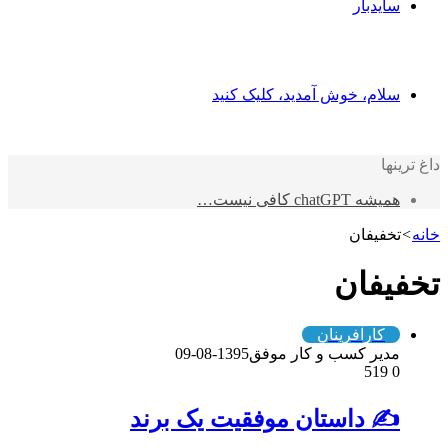
سایدبار
سلام، خوش آمدید، کلیک کنید
داغ ترینها
همیشه chatGPT کافی نیست…
خانه
>
تخفیفان
تخفیفان
کارآفرینان
مدیر کسب و کار موفق
1395-08-09
519
0
✍️ داستان موفقیت یک برند