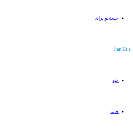
جستجو برای
IranSBiz
منو
خانه