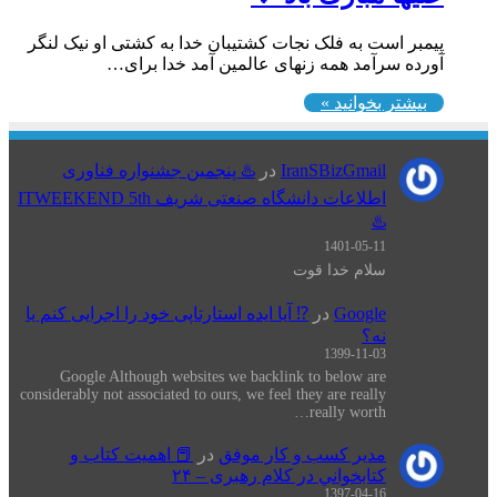
پیمبر است به فلک نجات کشتیبان خدا به کشتی او نیک لنگر
آورده سرآمد همه زنهای عالمین آمد خدا برای…
بیشتر بخوانید »
IranSBizGmail
در
♨️ پنجمین جشنواره فناوری
اطلاعات دانشگاه صنعتی شریف ITWEEKEND 5th
♨️
1401-05-11
سلام خدا قوت
Google
در
⁉️ آیا ایده استارتاپی خود را اجرایی کنم یا
نه؟
1399-11-03
Google Although websites we backlink to below are
considerably not associated to ours, we feel they are really
really worth…
مدیر کسب و کار موفق
در
📕 اهميت كتاب و
كتابخواني در كلام رهبری – ۲۴
1397-04-16