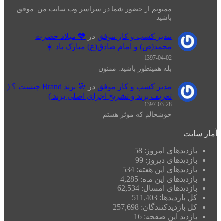
ممنونم از حضور شما در سراسر وب سایت من. موفق
باشید
مدیر کسب و کار موفق
در
💖 میلاد حضرت
محمد(ص) و امام صادق(ع) مبارک باد ☀️
1397-04-02
بله همینطور باشید. ممنون
مدیر کسب و کار موفق
در
🎯 برند Brand چیست ؟ (
تعریف برند و تشریح اجزای اصلی برند )
1397-03-28
خوشحالم که موثر هستم
آمار سایت
بازدیدهای امروز:
58
بازدیدهای دیروز:
99
بازدیدهای این هفته:
534
بازدیدهای این ماه:
4,285
بازدیدهای امسال:
62,534
کل بازدیدها:
511,403
کل بازدیدکنند‌گان:
257,698
بازدید این صفحه:
16