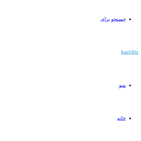
جستجو برای
IranSBiz
منو
خانه