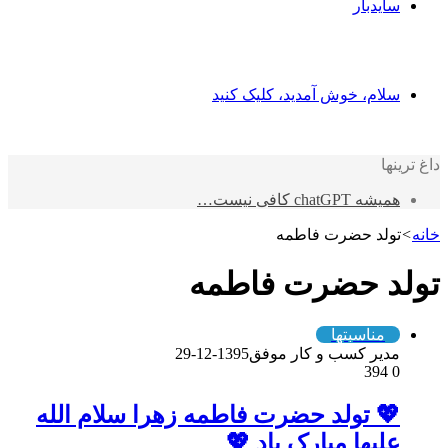
سایدبار
سلام، خوش آمدید، کلیک کنید
داغ ترینها
همیشه chatGPT کافی نیست…
خانه
>
تولد حضرت فاطمه
تولد حضرت فاطمه
مناسبتها
مدیر کسب و کار موفق
1395-12-29
394
0
💖 تولد حضرت فاطمه زهرا سلام الله
علیها مبارک باد 💖