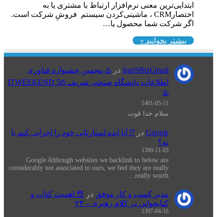
ابتدایی‌ترین معنی نرم‌افزار ارتباط با مشتری یا به
اختصارCRM ، ماشینی‌کردن سیستم فروشِ شرکت است.
اگر شرکت شما محصول یا…
بیشتر بخوانید »
IranSBizGmail
در
♨️ پنجمین جشنواره فناوری
اطلاعات دانشگاه صنعتی شریف ITWEEKEND 5th
♨️
1401-05-11
سلام خدا قوت
Google
در
⁉️ آیا ایده استارتاپی خود را اجرایی کنم یا
نه؟
1399-11-03
Google Although websites we backlink to below are
considerably not associated to ours, we feel they are really
really worth…
مدیر کسب و کار موفق
در
📕 اهميت كتاب و
كتابخواني در كلام رهبری – ۲۴
1397-04-16