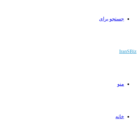
جستجو برای
IranSBiz
منو
خانه