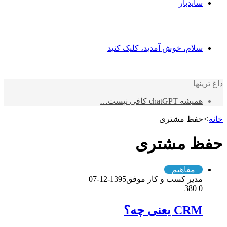
سایدبار
سلام، خوش آمدید، کلیک کنید
داغ ترینها
همیشه chatGPT کافی نیست…
خانه
>
حفظ مشتری
حفظ مشتری
مفاهیم
مدیر کسب و کار موفق
1395-12-07
380
0
CRM یعنی چه؟