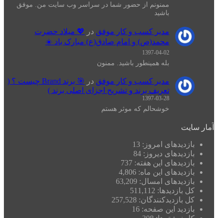
ممنونم از حضور شما در سراسر وب سایت من. موفق
باشید
مدیر کسب و کار موفق
در
💖 میلاد حضرت
محمد(ص) و امام صادق(ع) مبارک باد ☀️
1397-04-02
بله همینطور باشید. ممنون
مدیر کسب و کار موفق
در
🎯 برند Brand چیست ؟ (
تعریف برند و تشریح اجزای اصلی برند )
1397-03-28
خوشحالم که موثر هستم
آمار سایت
بازدیدهای امروز:
13
بازدیدهای دیروز:
84
بازدیدهای این هفته:
737
بازدیدهای این ماه:
4,806
بازدیدهای امسال:
63,209
کل بازدیدها:
511,112
کل بازدیدکنند‌گان:
257,528
بازدید این صفحه:
16