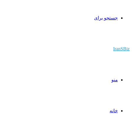
جستجو برای
IranSBiz
منو
خانه