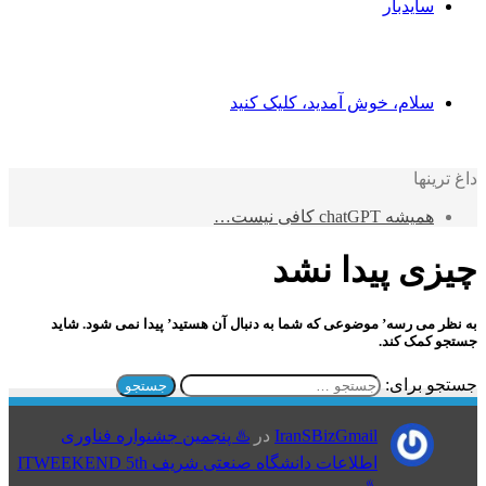
سایدبار
سلام، خوش آمدید، کلیک کنید
داغ ترینها
همیشه chatGPT کافی نیست…
چیزی پیدا نشد
به نظر می رسه’ موضوعی که شما به دنبال آن هستید’ پیدا نمی شود. شاید
جستجو کمک کند.
جستجو برای:
IranSBizGmail
در
♨️ پنجمین جشنواره فناوری
اطلاعات دانشگاه صنعتی شریف ITWEEKEND 5th
♨️