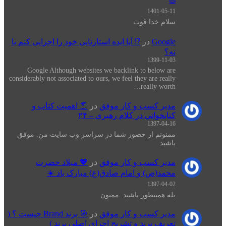
1401-05-11
سلام خدا قوت
Google
در
⁉️ آیا ایده استارتاپی خود را اجرایی کنم یا
نه؟
1399-11-03
Google Although websites we backlink to below are
considerably not associated to ours, we feel they are really
really worth…
مدیر کسب و کار موفق
در
📕 اهميت كتاب و
كتابخواني در كلام رهبری – ۲۴
1397-04-16
ممنونم از حضور شما در سراسر وب سایت من. موفق
باشید
مدیر کسب و کار موفق
در
💖 میلاد حضرت
محمد(ص) و امام صادق(ع) مبارک باد ☀️
1397-04-02
بله همینطور باشید. ممنون
مدیر کسب و کار موفق
در
🎯 برند Brand چیست ؟ (
تعریف برند و تشریح اجزای اصلی برند )