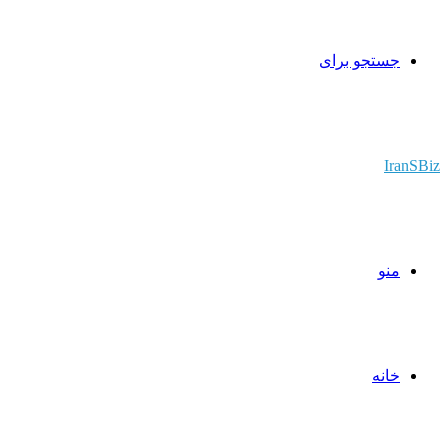
جستجو برای
IranSBiz
منو
خانه