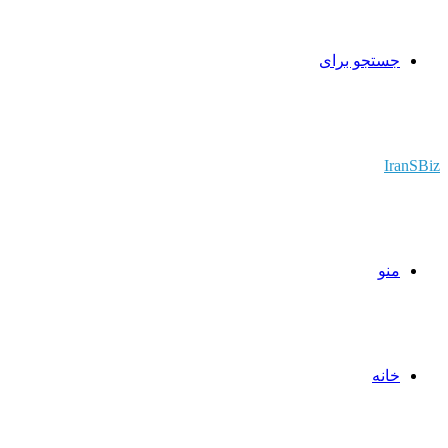
جستجو برای
IranSBiz
منو
خانه