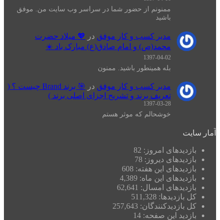
ممنونم از حضور شما در سراسر وب سایت من. موفق
باشید
مدیر کسب و کار موفق
در
💖 میلاد حضرت
محمد(ص) و امام صادق(ع) مبارک باد ☀️
1397-04-02
بله همینطور باشید. ممنون
مدیر کسب و کار موفق
در
🎯 برند Brand چیست ؟ (
تعریف برند و تشریح اجزای اصلی برند )
1397-03-28
خوشحالم که موثر هستم
آمار سایت
بازدیدهای امروز:
82
بازدیدهای دیروز:
78
بازدیدهای این هفته:
608
بازدیدهای این ماه:
4,389
بازدیدهای امسال:
62,641
کل بازدیدها:
511,328
کل بازدیدکنند‌گان:
257,643
بازدید این صفحه:
14