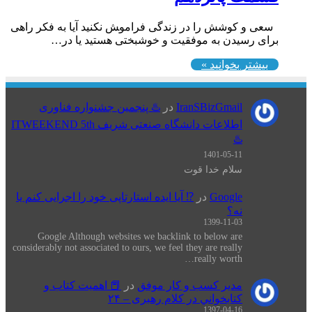
سعی و کوشش را در زندگی فرامو‍ش نکنید آیا به فکر راهی
برای رسیدن به موفقیت و خوشبختی هستید یا در…
بیشتر بخوانید »
IranSBizGmail
در
♨️ پنجمین جشنواره فناوری
اطلاعات دانشگاه صنعتی شریف ITWEEKEND 5th
♨️
1401-05-11
سلام خدا قوت
Google
در
⁉️ آیا ایده استارتاپی خود را اجرایی کنم یا
نه؟
1399-11-03
Google Although websites we backlink to below are
considerably not associated to ours, we feel they are really
really worth…
مدیر کسب و کار موفق
در
📕 اهميت كتاب و
كتابخواني در كلام رهبری – ۲۴
1397-04-16