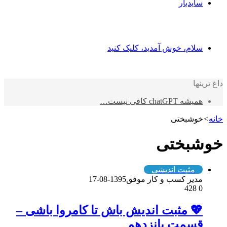
سایدبار
سلام، خوش آمدید، کلیک کنید
داغ ترینها
همیشه chatGPT کافی نیست…
خانه
>
خوشبختی
خوشبختی
مثبت اندیشی
مدیر کسب و کار موفق
1395-08-17
428
0
💖 مثبت اندیش باش تا کامروا باشی –
قسمت پانزدهم