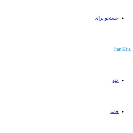
جستجو برای
IranSBiz
منو
خانه