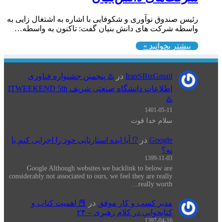
رئیس صندوق نوآوری و شکوفایی با اشاره به اشتغال زایی به
واسطه شرکت های دانش بنیان گفت: تاکنون به واسطه…
بیشتر بخوانید »
IranSBizGmail
در
♨️ پنجمین جشنواره فناوری
اطلاعات دانشگاه صنعتی شریف ITWEEKEND 5th
♨️
1401-05-11
سلام خدا قوت
Google
در
⁉️ آیا ایده استارتاپی خود را اجرایی کنم یا
نه؟
1399-11-03
Google Although websites we backlink to below are
considerably not associated to ours, we feel they are really
really worth…
مدیر کسب و کار موفق
در
📕 اهميت كتاب و
كتابخواني در كلام رهبری – ۲۴
1397-04-16