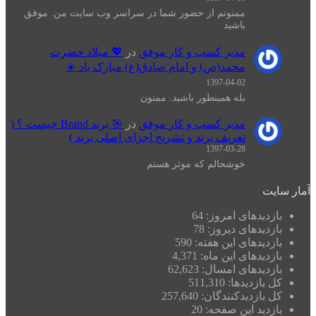
ممنونم از حضور شما در سراسر وب سایت من. موفق
باشید
مدیر کسب و کار موفق
در
💖 میلاد حضرت
محمد(ص) و امام صادق(ع) مبارک باد ☀️
1397-04-02
بله همینطور باشید. ممنون
مدیر کسب و کار موفق
در
🎯 برند Brand چیست ؟ (
تعریف برند و تشریح اجزای اصلی برند )
1397-03-28
خوشحالم که موثر هستم
آمار سایت
بازدیدهای امروز:
64
بازدیدهای دیروز:
78
بازدیدهای این هفته:
590
بازدیدهای این ماه:
4,371
بازدیدهای امسال:
62,623
کل بازدیدها:
511,310
کل بازدیدکنند‌گان:
257,640
بازدید این صفحه:
20