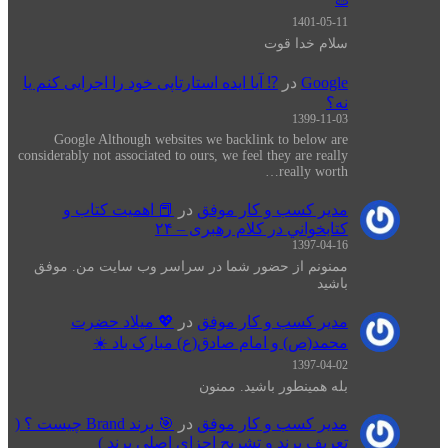
1401-05-11
سلام خدا قوت
Google
در
⁉️ آیا ایده استارتاپی خود را اجرایی کنم یا
نه؟
1399-11-03
Google Although websites we backlink to below are
considerably not associated to ours, we feel they are really
really worth…
مدیر کسب و کار موفق
در
📕 اهميت كتاب و
كتابخواني در كلام رهبری – ۲۴
1397-04-16
ممنونم از حضور شما در سراسر وب سایت من. موفق
باشید
مدیر کسب و کار موفق
در
💖 میلاد حضرت
محمد(ص) و امام صادق(ع) مبارک باد ☀️
1397-04-02
بله همینطور باشید. ممنون
مدیر کسب و کار موفق
در
🎯 برند Brand چیست ؟ (
تعریف برند و تشریح اجزای اصلی برند )