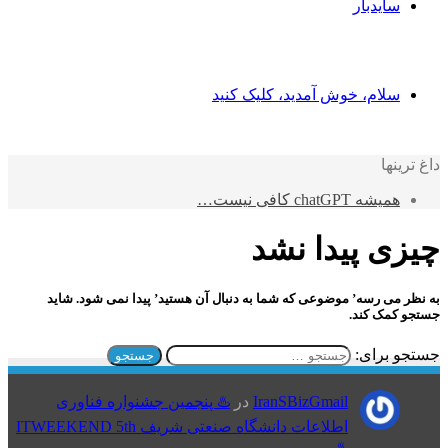
سایدبار
سلام، خوش آمدید، کلیک کنید
داغ ترینها
همیشه chatGPT کافی نیست…
چیزی پیدا نشد
به نظر می رسه’ موضوعی که شما به دنبال آن هستید’ پیدا نمی شود. شاید
جستجو کمک کند.
جستجو برای:
IranSBizGmail
در
♨️ پنجمین جشنواره فناوری
اطلاعات دانشگاه صنعتی شریف ITWEEKEND 5th
♨️