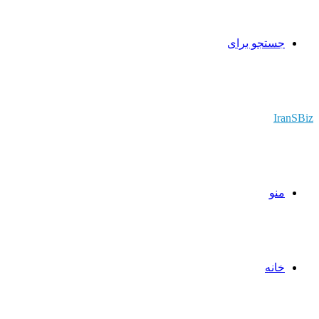
جستجو برای
IranSBiz
منو
خانه