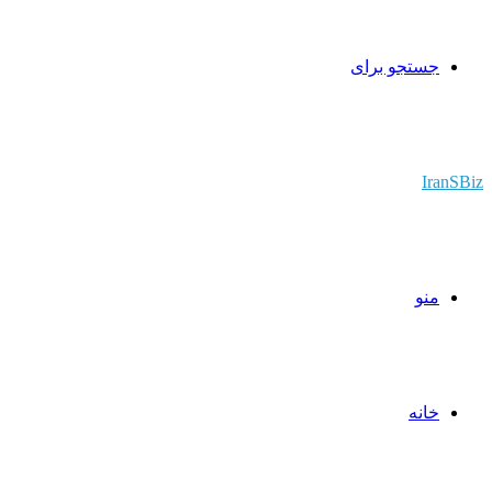
جستجو برای
IranSBiz
منو
خانه