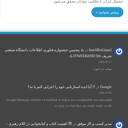
دیجیتال ایران با خلاقیت جوانان محقق می‌شود…
بیشتر بخوانید »
IranSBizGmail
در
♨️ پنجمین جشنواره فناوری اطلاعات دانشگاه صنعتی
شریف ITWEEKEND 5th ♨️
1401-05-11
سلام خدا قوت
Google
در
⁉️ آیا ایده استارتاپی خود را اجرایی کنم یا نه؟
1399-11-03
Google Although websites we backlink to below are considerably not associated
to ours, we feel they are really really worth…
مدیر کسب و کار موفق
در
📕 اهميت كتاب و كتابخواني در كلام رهبری –