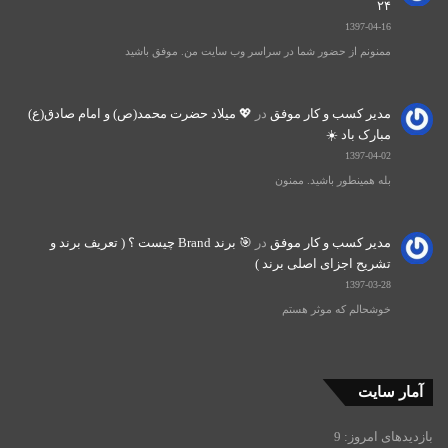
۲۴
1397-04-16
ممنونم از حضور شما در سراسر وب سایت من. موفق باشید
مدیر کسب و کار موفق
در
💖 میلاد حضرت محمد(ص) و امام صادق(ع)
مبارک باد ☀️
1397-04-02
بله همینطور باشید. ممنون
مدیر کسب و کار موفق
در
🎯 برند Brand چیست ؟ ( تعریف برند و
تشریح اجزای اصلی برند )
1397-03-28
خوشحالم که موثر هستم
آمار سایت
بازدیدهای امروز:
9