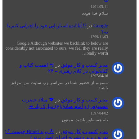
1401-05-11
سلام خدا قوت
Google
در
⁉️ آیا ایده استارتاپی خود را اجرایی کنم یا
نه؟
1399-11-03
Google Although websites we backlink to below are
considerably not associated to ours, we feel they are really
really worth…
مدیر کسب و کار موفق
در
📕 اهميت كتاب و
كتابخواني در كلام رهبری – ۲۴
1397-04-16
ممنونم از حضور شما در سراسر وب سایت من. موفق
باشید
مدیر کسب و کار موفق
در
💖 میلاد حضرت
محمد(ص) و امام صادق(ع) مبارک باد ☀️
1397-04-02
بله همینطور باشید. ممنون
مدیر کسب و کار موفق
در
🎯 برند Brand چیست ؟ (
تعریف برند و تشریح اجزای اصلی برند )