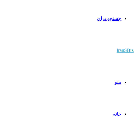
جستجو برای
IranSBiz
منو
خانه