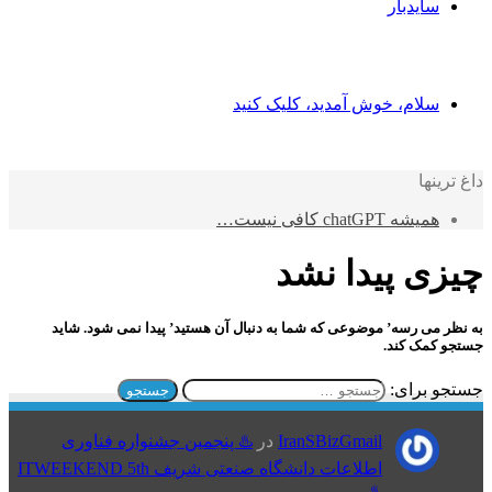
سایدبار
سلام، خوش آمدید، کلیک کنید
داغ ترینها
همیشه chatGPT کافی نیست…
چیزی پیدا نشد
به نظر می رسه’ موضوعی که شما به دنبال آن هستید’ پیدا نمی شود. شاید
جستجو کمک کند.
جستجو برای:
IranSBizGmail
در
♨️ پنجمین جشنواره فناوری
اطلاعات دانشگاه صنعتی شریف ITWEEKEND 5th
♨️