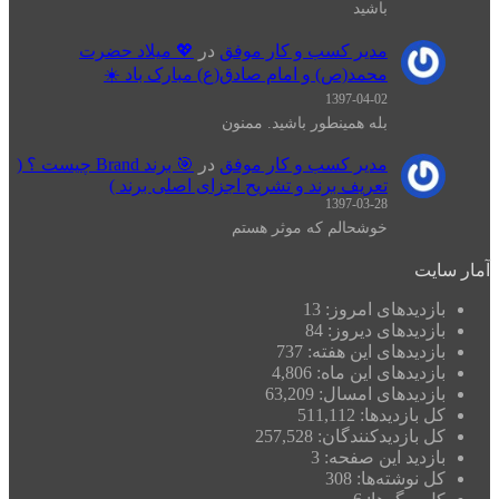
باشید
مدیر کسب و کار موفق
در
💖 میلاد حضرت
محمد(ص) و امام صادق(ع) مبارک باد ☀️
1397-04-02
بله همینطور باشید. ممنون
مدیر کسب و کار موفق
در
🎯 برند Brand چیست ؟ (
تعریف برند و تشریح اجزای اصلی برند )
1397-03-28
خوشحالم که موثر هستم
آمار سایت
بازدیدهای امروز:
13
بازدیدهای دیروز:
84
بازدیدهای این هفته:
737
بازدیدهای این ماه:
4,806
بازدیدهای امسال:
63,209
کل بازدیدها:
511,112
کل بازدیدکنند‌گان:
257,528
بازدید این صفحه:
3
کل نوشته‌ها:
308