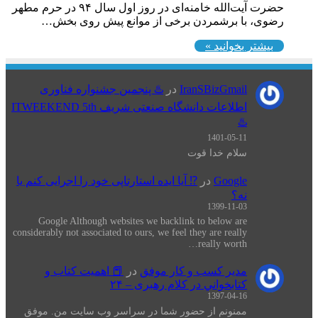
حضرت آیت‌الله خامنه‌ای در روز اول سال ۹۴ در حرم مطهر
رضوی، با برشمردن برخی از موانع پیش روی بخش…
بیشتر بخوانید »
IranSBizGmail
در
♨️ پنجمین جشنواره فناوری
اطلاعات دانشگاه صنعتی شریف ITWEEKEND 5th
♨️
1401-05-11
سلام خدا قوت
Google
در
⁉️ آیا ایده استارتاپی خود را اجرایی کنم یا
نه؟
1399-11-03
Google Although websites we backlink to below are
considerably not associated to ours, we feel they are really
really worth…
مدیر کسب و کار موفق
در
📕 اهميت كتاب و
كتابخواني در كلام رهبری – ۲۴
1397-04-16
ممنونم از حضور شما در سراسر وب سایت من. موفق