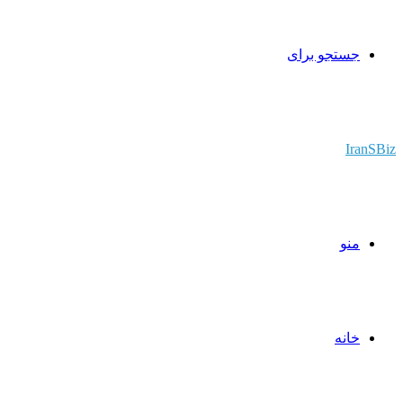
جستجو برای
IranSBiz
منو
خانه