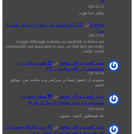
1401-05-11
سلام خدا قوت
Google
در
⁉️ آیا ایده استارتاپی خود را اجرایی کنم یا
نه؟
1399-11-03
Google Although websites we backlink to below are
considerably not associated to ours, we feel they are really
really worth…
مدیر کسب و کار موفق
در
📕 اهميت كتاب و
كتابخواني در كلام رهبری – ۲۴
1397-04-16
ممنونم از حضور شما در سراسر وب سایت من. موفق
باشید
مدیر کسب و کار موفق
در
💖 میلاد حضرت
محمد(ص) و امام صادق(ع) مبارک باد ☀️
1397-04-02
بله همینطور باشید. ممنون
مدیر کسب و کار موفق
در
🎯 برند Brand چیست ؟ (
تعریف برند و تشریح اجزای اصلی برند )