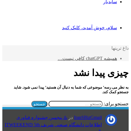
سایدبار
سلام، خوش آمدید، کلیک کنید
داغ ترینها
همیشه chatGPT کافی نیست…
چیزی پیدا نشد
به نظر می رسه’ موضوعی که شما به دنبال آن هستید’ پیدا نمی شود. شاید
جستجو کمک کند.
جستجو برای:
IranSBizGmail
در
♨️ پنجمین جشنواره فناوری
اطلاعات دانشگاه صنعتی شریف ITWEEKEND 5th
♨️