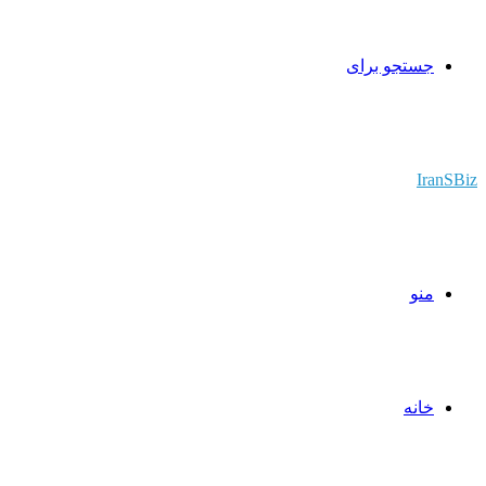
جستجو برای
IranSBiz
منو
خانه