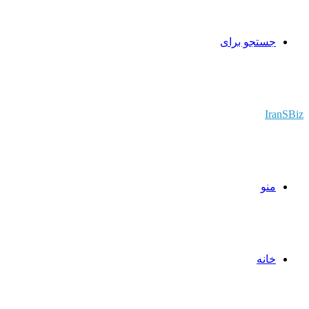
جستجو برای
IranSBiz
منو
خانه