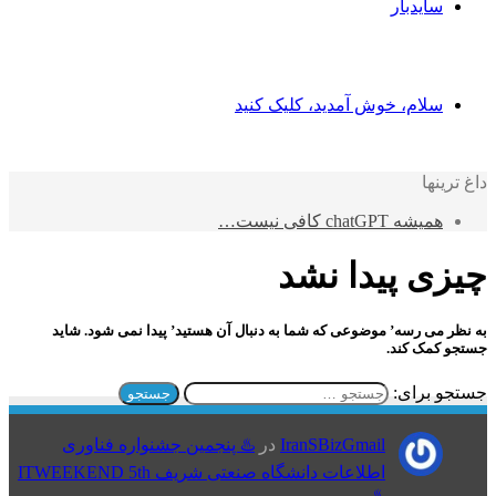
سایدبار
سلام، خوش آمدید، کلیک کنید
داغ ترینها
همیشه chatGPT کافی نیست…
چیزی پیدا نشد
به نظر می رسه’ موضوعی که شما به دنبال آن هستید’ پیدا نمی شود. شاید
جستجو کمک کند.
جستجو برای:
IranSBizGmail
در
♨️ پنجمین جشنواره فناوری
اطلاعات دانشگاه صنعتی شریف ITWEEKEND 5th
♨️