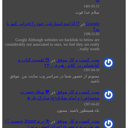
1401-05-11
سلام خدا قوت
Google
در
⁉️ آیا ایده استارتاپی خود را اجرایی کنم یا
نه؟
1399-11-03
Google Although websites we backlink to below are
considerably not associated to ours, we feel they are really
really worth…
مدیر کسب و کار موفق
در
📕 اهميت كتاب و
كتابخواني در كلام رهبری – ۲۴
1397-04-16
ممنونم از حضور شما در سراسر وب سایت من. موفق
باشید
مدیر کسب و کار موفق
در
💖 میلاد حضرت
محمد(ص) و امام صادق(ع) مبارک باد ☀️
1397-04-02
بله همینطور باشید. ممنون
مدیر کسب و کار موفق
در
🎯 برند Brand چیست ؟ (
تعریف برند و تشریح اجزای اصلی برند )