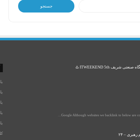
جستجو
برای:
ریف ITWEEKEND 5th ♨️
با
با
با
با
Google Although websites we backlink to below are cons
با
کل
رهبری – ۲۴