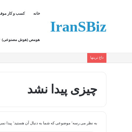
خانه
کسب و کار موف
IranSBiz
هومص (هوش مصنوعی)
داغ ترینها
چیزی پیدا نشد
به نظر می رسه’ موضوعی که شما به دنبال آن هستید’ پیدا نم