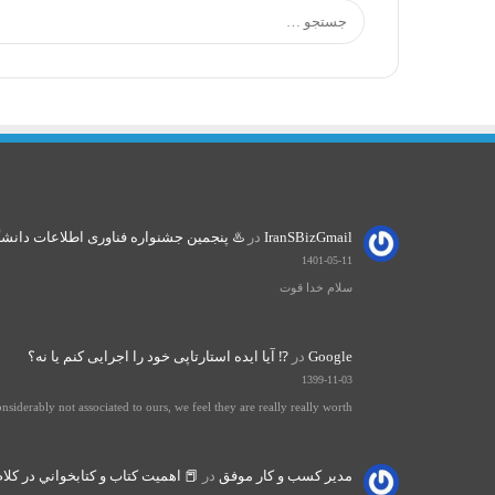
IranSBizGmail
در
♨️ پنجمین جشنواره فناوری اطلاعات دانشگاه صنعتی ش
1401-05-11
سلام خدا قوت
Google
در
⁉️ آیا ایده استارتاپی خود را اجرایی کنم یا نه؟
1399-11-03
iderably not associated to ours, we feel they are really really worth…
مدیر کسب و کار موفق
در
📕 اهميت كتاب و كتابخواني در كلام 