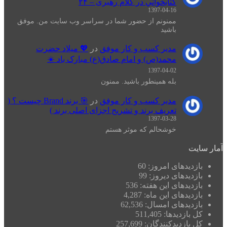
كتابخواني در كلام رهبری – ۲۴
1397-04-16
ممنونم از حضور شما در سراسر وب سایت من. موفق
باشید
مدیر کسب و کار موفق
در
💖 میلاد حضرت
محمد(ص) و امام صادق(ع) مبارک باد ☀️
1397-04-02
بله همینطور باشید. ممنون
مدیر کسب و کار موفق
در
🎯 برند Brand چیست ؟ (
تعریف برند و تشریح اجزای اصلی برند )
1397-03-28
خوشحالم که موثر هستم
آمار سایت
بازدیدهای امروز:
60
بازدیدهای دیروز:
99
بازدیدهای این هفته:
536
بازدیدهای این ماه:
4,287
بازدیدهای امسال:
62,536
کل بازدیدها:
511,405
کل بازدیدکنند‌گان:
257,699