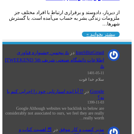
از دیرباز، دادوستد و برقراری ارتباط با افراد مختلف جز
ملزومات زندگی بشر به حساب می‌آمده است. با گسترش
شهرها…
بیشتر بخوانید »
IranSBizGmail
در
♨️ پنجمین جشنواره فناوری
اطلاعات دانشگاه صنعتی شریف ITWEEKEND 5th
♨️
1401-05-11
سلام خدا قوت
Google
در
⁉️ آیا ایده استارتاپی خود را اجرایی کنم یا
نه؟
1399-11-03
Google Although websites we backlink to below are
considerably not associated to ours, we feel they are really
really worth…
مدیر کسب و کار موفق
در
📕 اهميت كتاب و