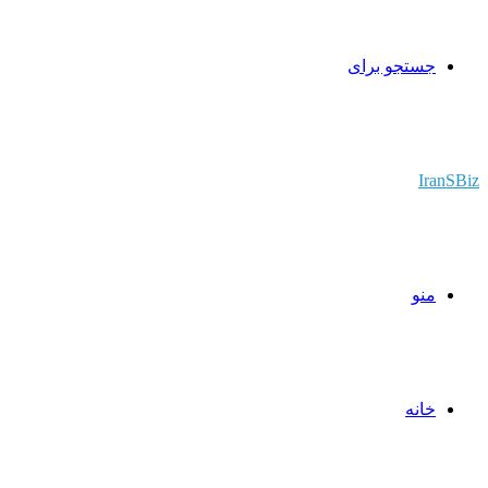
جستجو برای
IranSBiz
منو
خانه