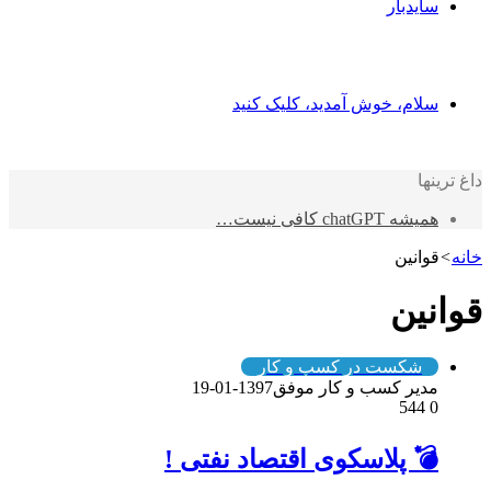
سایدبار
سلام، خوش آمدید، کلیک کنید
داغ ترینها
همیشه chatGPT کافی نیست…
خانه
>
قوانین
قوانین
شکست در کسب و کار
مدیر کسب و کار موفق
1397-01-19
544
0
💣 پلاسکوی اقتصاد نفتی !