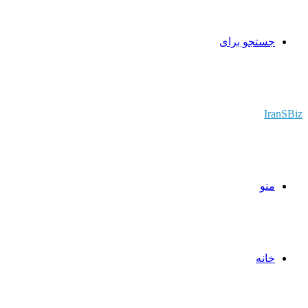
جستجو برای
IranSBiz
منو
خانه