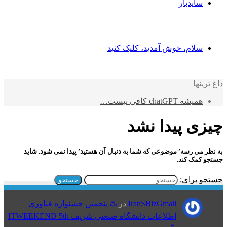
سایدبار
سلام، خوش آمدید، کلیک کنید
داغ ترینها
همیشه chatGPT کافی نیست…
چیزی پیدا نشد
به نظر می رسه’ موضوعی که شما به دنبال آن هستید’ پیدا نمی شود. شاید
جستجو کمک کند.
جستجو برای:
IranSBizGmail
در
♨️ پنجمین جشنواره فناوری
اطلاعات دانشگاه صنعتی شریف ITWEEKEND 5th
♨️