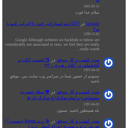
1401-05-11
سلام خدا قوت
Google
در
⁉️ آیا ایده استارتاپی خود را اجرایی کنم یا
نه؟
1399-11-03
Google Although websites we backlink to below are
considerably not associated to ours, we feel they are really
really worth…
مدیر کسب و کار موفق
در
📕 اهميت كتاب و
كتابخواني در كلام رهبری – ۲۴
1397-04-16
ممنونم از حضور شما در سراسر وب سایت من. موفق
باشید
مدیر کسب و کار موفق
در
💖 میلاد حضرت
محمد(ص) و امام صادق(ع) مبارک باد ☀️
1397-04-02
بله همینطور باشید. ممنون
مدیر کسب و کار موفق
در
🎯 برند Brand چیست ؟ (
تعریف برند و تشریح اجزای اصلی برند )