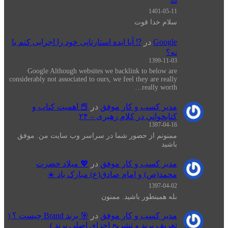
1401-05-11
سلام خدا قوت
Google
در
⁉️ آیا ایده استارتاپی خود را اجرایی کنم یا
نه؟
1399-11-03
Google Although websites we backlink to below are
considerably not associated to ours, we feel they are really
really worth…
مدیر کسب و کار موفق
در
📕 اهميت كتاب و
كتابخواني در كلام رهبری – ۲۴
1397-04-16
ممنونم از حضور شما در سراسر وب سایت من. موفق
باشید
مدیر کسب و کار موفق
در
💖 میلاد حضرت
محمد(ص) و امام صادق(ع) مبارک باد ☀️
1397-04-02
بله همینطور باشید. ممنون
مدیر کسب و کار موفق
در
🎯 برند Brand چیست ؟ (
تعریف برند و تشریح اجزای اصلی برند )