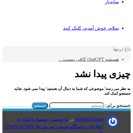
سایدبار
سلام، خوش آمدید، کلیک کنید
داغ ترینها
همیشه chatGPT کافی نیست…
چیزی پیدا نشد
به نظر می رسه’ موضوعی که شما به دنبال آن هستید’ پیدا نمی شود. شاید
جستجو کمک کند.
جستجو برای:
IranSBizGmail
در
♨️ پنجمین جشنواره فناوری
اطلاعات دانشگاه صنعتی شریف ITWEEKEND 5th
♨️