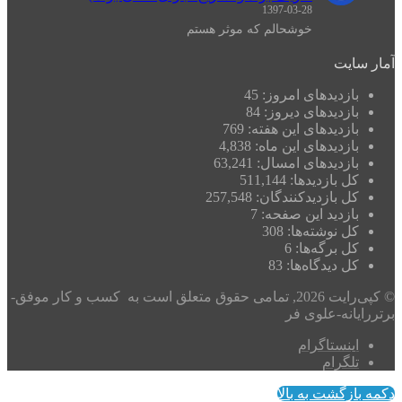
1397-03-28
خوشحالم که موثر هستم
آمار سایت
بازدیدهای امروز:
45
بازدیدهای دیروز:
84
بازدیدهای این هفته:
769
بازدیدهای این ماه:
4,838
بازدیدهای امسال:
63,241
کل بازدیدها:
511,144
کل بازدیدکنند‌گان:
257,548
بازدید این صفحه:
7
کل نوشته‌ها:
308
کل برگه‌ها:
6
کل دیدگاه‌ها:
83
© کپی‌رایت 2026, تمامی حقوق متعلق است به کسب و کار موفق-
برتررایانه-علوی فر
اینستاگرام
تلگرام
دکمه بازگشت به بالا