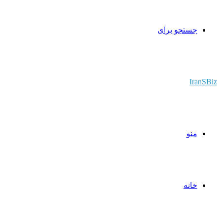
جستجو برای
IranSBiz
منو
خانه