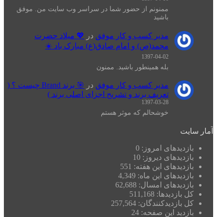
ممنونم از حضور شما در سراسر وب سایت من. موفق
باشید
مدیر کسب و کار موفق
در
💖 میلاد حضرت
محمد(ص) و امام صادق(ع) مبارک باد ☀️
1397-04-02
بله همینطور باشید. ممنون
مدیر کسب و کار موفق
در
🎯 برند Brand چیست ؟ (
تعریف برند و تشریح اجزای اصلی برند )
1397-03-28
خوشحالم که موثر هستم
آمار سایت
بازدیدهای امروز:
0
بازدیدهای دیروز:
10
بازدیدهای این هفته:
551
بازدیدهای این ماه:
4,349
بازدیدهای امسال:
62,688
کل بازدیدها:
511,168
کل بازدیدکنند‌گان:
257,564
بازدید این صفحه:
24