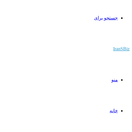
جستجو برای
IranSBiz
منو
خانه