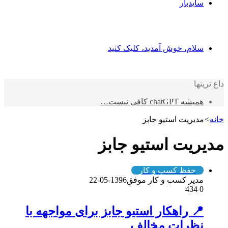
سایدبار
سلام، خوش آمدید، کلیک کنید
داغ ترینها
همیشه chatGPT کافی نیست…
خانه
>
مدیریت استیو جابز
مدیریت استیو جابز
حفظ کسب و کار
مدیر کسب و کار موفق
1396-05-22
434
0
📍 راهکار استیو جابز برای مواجهه با
نظرات مخالف