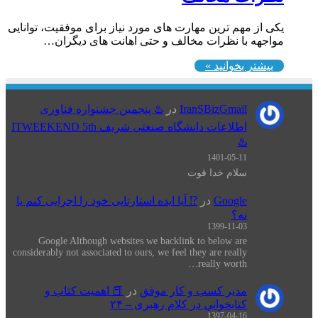
یکی از مهم ترین مهارت های مورد نیاز برای موفقیت، توانایی
مواجهه با نظرات مخالف و حتی اهانت های دیگران…
بیشتر بخوانید »
IranSBizGmail
در
♨️ پنجمین جشنواره فناوری
اطلاعات دانشگاه صنعتی شریف ITWEEKEND 5th
♨️
1401-05-11
سلام خدا قوت
Google
در
⁉️ آیا ایده استارتاپی خود را اجرایی کنم یا
نه؟
1399-11-03
Google Although websites we backlink to below are
considerably not associated to ours, we feel they are really
really worth…
مدیر کسب و کار موفق
در
📕 اهميت كتاب و
كتابخواني در كلام رهبری – ۲۴
1397-04-16