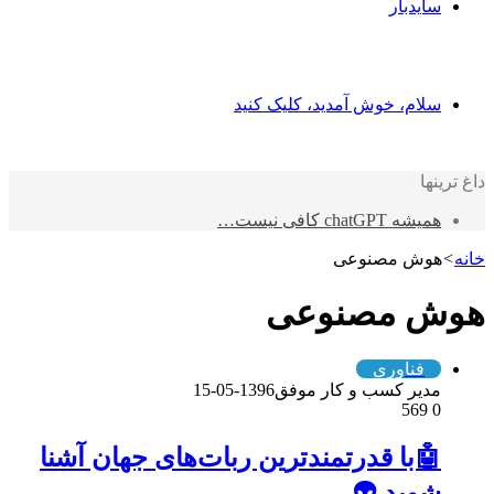
سایدبار
سلام، خوش آمدید، کلیک کنید
داغ ترینها
همیشه chatGPT کافی نیست…
خانه
>
هوش مصنوعی
هوش مصنوعی
فناوری
مدیر کسب و کار موفق
1396-05-15
569
0
🤖با قدرتمندترین ربات‌های جهان آشنا
شوید 👽