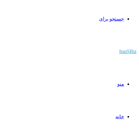
جستجو برای
IranSBiz
منو
خانه