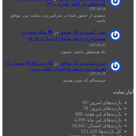
كتابخواني در كلام رهبری – ۲۴
1397-04-16
ممنونم از حضور شما در سراسر وب سایت من. موفق
باشید
مدیر کسب و کار موفق
در
💖 میلاد حضرت
محمد(ص) و امام صادق(ع) مبارک باد ☀️
1397-04-02
بله همینطور باشید. ممنون
مدیر کسب و کار موفق
در
🎯 برند Brand چیست ؟ (
تعریف برند و تشریح اجزای اصلی برند )
1397-03-28
خوشحالم که موثر هستم
آمار سایت
بازدیدهای امروز:
83
بازدیدهای دیروز:
78
بازدیدهای این هفته:
609
بازدیدهای این ماه:
4,390
بازدیدهای امسال:
62,642
کل بازدیدها:
511,329