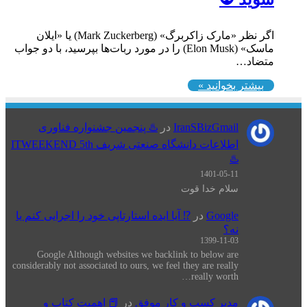
اگر نظر «مارک زاکربرگ» (Mark Zuckerberg) یا «ایلان
ماسک» (Elon Musk) را در مورد ربات‌ها بپرسید، با دو جواب
متضاد…
بیشتر بخوانید »
IranSBizGmail
در
♨️ پنجمین جشنواره فناوری
اطلاعات دانشگاه صنعتی شریف ITWEEKEND 5th
♨️
1401-05-11
سلام خدا قوت
Google
در
⁉️ آیا ایده استارتاپی خود را اجرایی کنم یا
نه؟
1399-11-03
Google Although websites we backlink to below are
considerably not associated to ours, we feel they are really
really worth…
مدیر کسب و کار موفق
در
📕 اهميت كتاب و