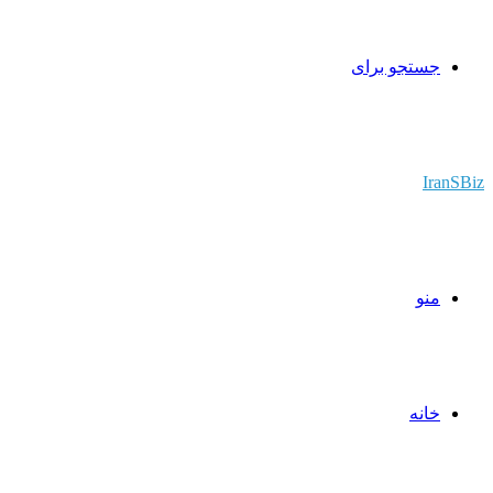
جستجو برای
IranSBiz
منو
خانه