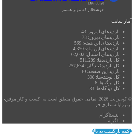
1397-03-28
خوشحالم که موثر هستم
آمار سایت
بازدیدهای امروز:
43
بازدیدهای دیروز:
78
بازدیدهای این هفته:
569
بازدیدهای این ماه:
4,350
بازدیدهای امسال:
62,602
کل بازدیدها:
511,289
کل بازدیدکنند‌گان:
257,634
بازدید این صفحه:
10
کل نوشته‌ها:
308
کل برگه‌ها:
6
کل دیدگاه‌ها:
83
© کپی‌رایت 2026, تمامی حقوق متعلق است به کسب و کار موفق-
برتررایانه-علوی فر
اینستاگرام
تلگرام
دکمه بازگشت به بالا