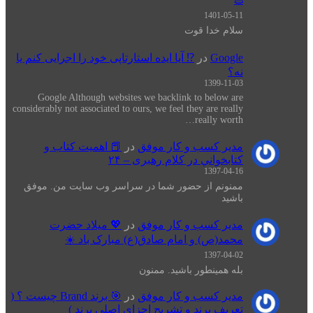
1401-05-11
سلام خدا قوت
Google
در
⁉️ آیا ایده استارتاپی خود را اجرایی کنم یا
نه؟
1399-11-03
Google Although websites we backlink to below are
considerably not associated to ours, we feel they are really
really worth…
مدیر کسب و کار موفق
در
📕 اهميت كتاب و
كتابخواني در كلام رهبری – ۲۴
1397-04-16
ممنونم از حضور شما در سراسر وب سایت من. موفق
باشید
مدیر کسب و کار موفق
در
💖 میلاد حضرت
محمد(ص) و امام صادق(ع) مبارک باد ☀️
1397-04-02
بله همینطور باشید. ممنون
مدیر کسب و کار موفق
در
🎯 برند Brand چیست ؟ (
تعریف برند و تشریح اجزای اصلی برند )