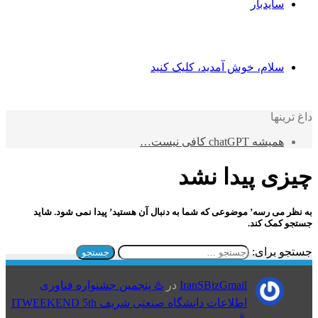
سایدبار
سلام، خوش آمدید، کلیک کنید
داغ ترینها
همیشه chatGPT کافی نیست…
چیزی پیدا نشد
به نظر می رسه’ موضوعی که شما به دنبال آن هستید’ پیدا نمی شود. شاید
جستجو کمک کند.
جستجو برای:
IranSBizGmail
در
♨️ پنجمین جشنواره فناوری
اطلاعات دانشگاه صنعتی شریف ITWEEKEND 5th
♨️