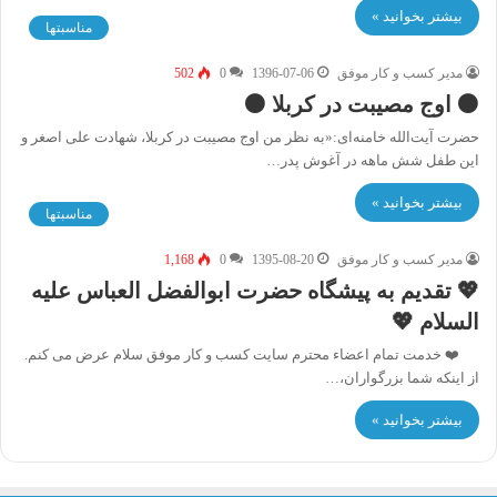
بیشتر بخوانید »
مناسبتها
مدیر کسب و کار موفق
1396-07-06
0
502
⚫️ اوج مصیبت در کربلا ⚫️
حضرت آیت‌الله خامنه‌ای:«به نظر من اوج مصیبت در کربلا، شهادت علی اصغر و
این طفل شش ماهه در آغوش پدر…
بیشتر بخوانید »
مناسبتها
مدیر کسب و کار موفق
1395-08-20
0
1,168
💖 تقدیم به پیشگاه حضرت ابوالفضل العباس علیه
السلام 💖
❤️ خدمت تمام اعضاء محترم سایت کسب و کار موفق سلام عرض می کنم.
از اینکه شما بزرگواران،…
بیشتر بخوانید »