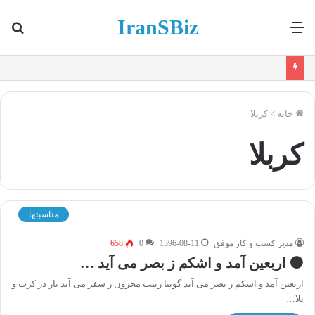
IranSBiz
منو
جس
برا
خانه
>
کربلا
کربلا
مناسبتها
مدیر کسب و کار موفق
1396-08-11
0
658
⚫️ اربعین آمد و اشکم ز بصر می آید …
اربعین آمد و اشکم ز بصر می آید گوییا زینب محزون ز سفر می آید باز در کرب و
بلا…