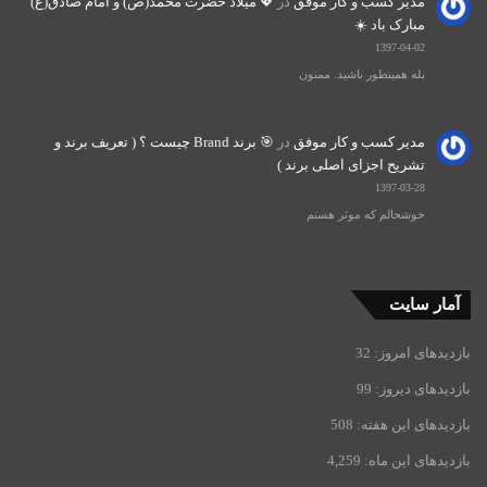
مدیر کسب و کار موفق
در
💖 میلاد حضرت محمد(ص) و امام صادق(ع)
مبارک باد ☀️
1397-04-02
بله همینطور باشید. ممنون
مدیر کسب و کار موفق
در
🎯 برند Brand چیست ؟ ( تعریف برند و
تشریح اجزای اصلی برند )
1397-03-28
خوشحالم که موثر هستم
آمار سایت
بازدیدهای امروز:
32
بازدیدهای دیروز:
99
بازدیدهای این هفته:
508
بازدیدهای این ماه:
4,259