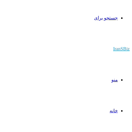
جستجو برای
IranSBiz
منو
خانه