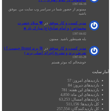
1397-04-16
ممنونم از حضور شما در سراسر وب سایت من. موفق
باشید
مدیر کسب و کار موفق
در
💖 میلاد حضرت
محمد(ص) و امام صادق(ع) مبارک باد ☀️
1397-04-02
بله همینطور باشید. ممنون
مدیر کسب و کار موفق
در
🎯 برند Brand چیست ؟ (
تعریف برند و تشریح اجزای اصلی برند )
1397-03-28
خوشحالم که موثر هستم
آمار سایت
بازدیدهای امروز:
57
بازدیدهای دیروز:
84
بازدیدهای این هفته:
781
بازدیدهای این ماه:
4,850
بازدیدهای امسال:
63,253
کل بازدیدها:
511,156
کل بازدیدکنند‌گان:
257,554