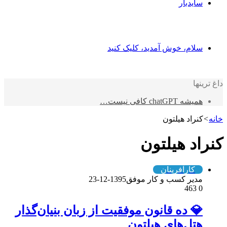
سایدبار
سلام، خوش آمدید، کلیک کنید
داغ ترینها
همیشه chatGPT کافی نیست…
خانه
>
کنراد هیلتون
کنراد هیلتون
کارآفرینان
مدیر کسب و کار موفق
1395-12-23
463
0
💎 ده قانون موفقیت از زبان بنیان‌گذار
هتل‌های هیلتون