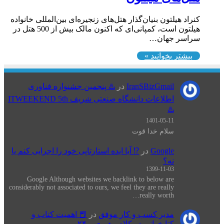
کنراد هیلتون بنیان‌گذار هتل‌های زنجیره‌ای بین‌المللی خانواده
هیلتون است، کمپانی‌ای که اکنون مالک بیش از 500 هتل در
سراسر جهان…
بیشتر بخوانید »
IranSBizGmail
در
♨️ پنجمین جشنواره فناوری
اطلاعات دانشگاه صنعتی شریف ITWEEKEND 5th
♨️
1401-05-11
سلام خدا قوت
Google
در
⁉️ آیا ایده استارتاپی خود را اجرایی کنم یا
نه؟
1399-11-03
Google Although websites we backlink to below are
considerably not associated to ours, we feel they are really
really worth…
مدیر کسب و کار موفق
در
📕 اهميت كتاب و
كتابخواني در كلام رهبری – ۲۴