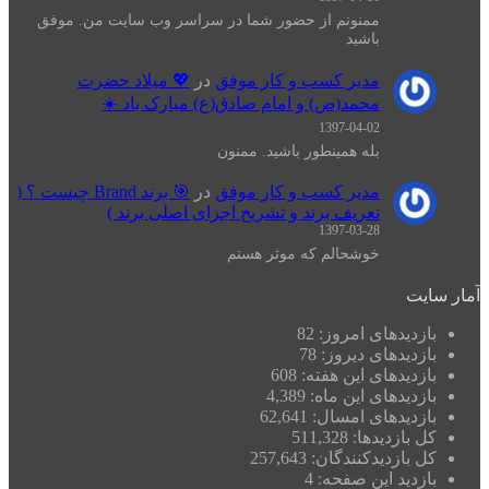
ممنونم از حضور شما در سراسر وب سایت من. موفق
باشید
مدیر کسب و کار موفق
در
💖 میلاد حضرت
محمد(ص) و امام صادق(ع) مبارک باد ☀️
1397-04-02
بله همینطور باشید. ممنون
مدیر کسب و کار موفق
در
🎯 برند Brand چیست ؟ (
تعریف برند و تشریح اجزای اصلی برند )
1397-03-28
خوشحالم که موثر هستم
آمار سایت
بازدیدهای امروز:
82
بازدیدهای دیروز:
78
بازدیدهای این هفته:
608
بازدیدهای این ماه:
4,389
بازدیدهای امسال:
62,641
کل بازدیدها:
511,328
کل بازدیدکنند‌گان:
257,643
بازدید این صفحه:
4