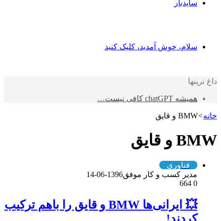
سایدبار
سلام، خوش آمدید، کلیک کنید
داغ ترینها
همیشه chatGPT کافی نیست…
خانه
>
BMW و قایق
BMW و قایق
فناوری
مدیر کسب و کار موفق
1396-06-14
664
0
💥 ایرانی‌ها BMW و قایق را باهم ترکیب
کردند!