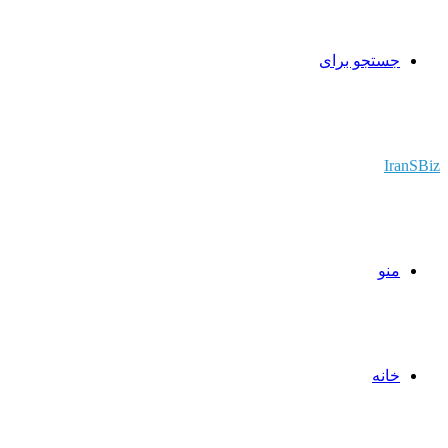
جستجو برای
IranSBiz
منو
خانه