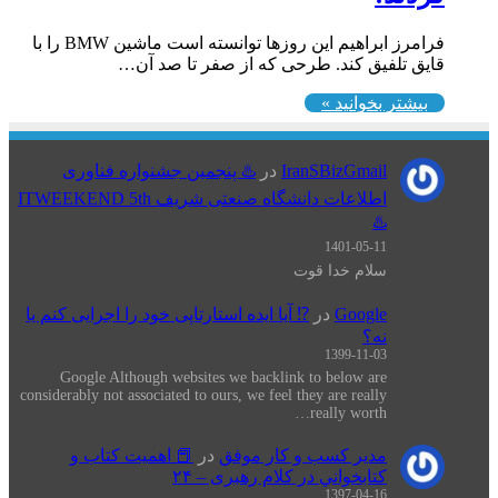
فرامرز ابراهیم این روزها توانسته است ماشین BMW را با
قایق تلفیق کند. طرحی که از صفر تا صد آن…
بیشتر بخوانید »
IranSBizGmail
در
♨️ پنجمین جشنواره فناوری
اطلاعات دانشگاه صنعتی شریف ITWEEKEND 5th
♨️
1401-05-11
سلام خدا قوت
Google
در
⁉️ آیا ایده استارتاپی خود را اجرایی کنم یا
نه؟
1399-11-03
Google Although websites we backlink to below are
considerably not associated to ours, we feel they are really
really worth…
مدیر کسب و کار موفق
در
📕 اهميت كتاب و
كتابخواني در كلام رهبری – ۲۴
1397-04-16