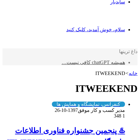
سایدبار
سلام، خوش آمدید، کلیک کنید
داغ ترینها
همیشه chatGPT کافی نیست…
خانه
>
ITWEEKEND
ITWEEKEND
کنفرانس، نمایشگاه و همایش ها
مدیر کسب و کار موفق
1397-10-26
348
1
♨️ پنجمین جشنواره فناوری اطلاعات