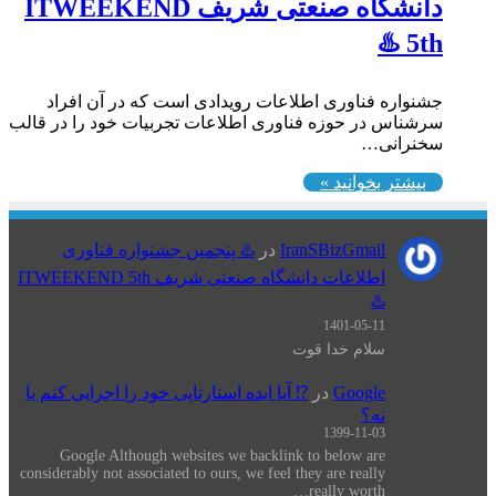
دانشگاه صنعتی شریف ITWEEKEND
5th ♨️
جشنواره فناوری اطلاعات رویدادی است که در آن افراد
سرشناس در حوزه فناوری اطلاعات تجربیات خود را در قالب
سخنرانی…
بیشتر بخوانید »
IranSBizGmail
در
♨️ پنجمین جشنواره فناوری
اطلاعات دانشگاه صنعتی شریف ITWEEKEND 5th
♨️
1401-05-11
سلام خدا قوت
Google
در
⁉️ آیا ایده استارتاپی خود را اجرایی کنم یا
نه؟
1399-11-03
Google Although websites we backlink to below are
considerably not associated to ours, we feel they are really
really worth…