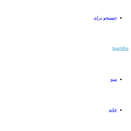
جستجو برای
IranSBiz
منو
خانه