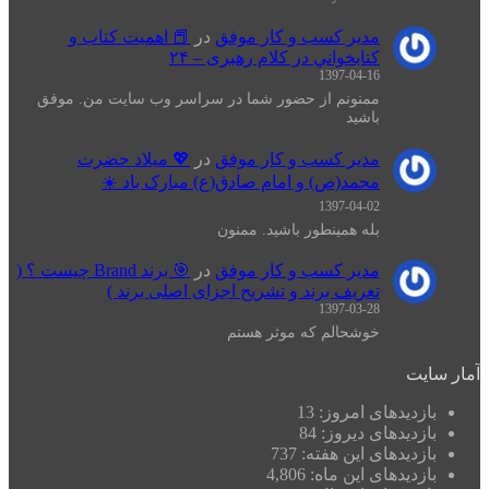
مدیر کسب و کار موفق
در
📕 اهميت كتاب و
كتابخواني در كلام رهبری – ۲۴
1397-04-16
ممنونم از حضور شما در سراسر وب سایت من. موفق
باشید
مدیر کسب و کار موفق
در
💖 میلاد حضرت
محمد(ص) و امام صادق(ع) مبارک باد ☀️
1397-04-02
بله همینطور باشید. ممنون
مدیر کسب و کار موفق
در
🎯 برند Brand چیست ؟ (
تعریف برند و تشریح اجزای اصلی برند )
1397-03-28
خوشحالم که موثر هستم
آمار سایت
بازدیدهای امروز:
13
بازدیدهای دیروز:
84
بازدیدهای این هفته:
737
بازدیدهای این ماه:
4,806