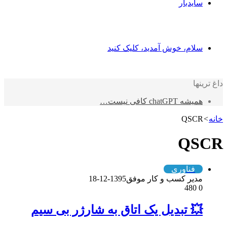
سایدبار
سلام، خوش آمدید، کلیک کنید
داغ ترینها
همیشه chatGPT کافی نیست…
خانه
>
QSCR
QSCR
فناوری
مدیر کسب و کار موفق
1395-12-18
480
0
💥 تبدیل یک اتاق به شارژر بی سیم