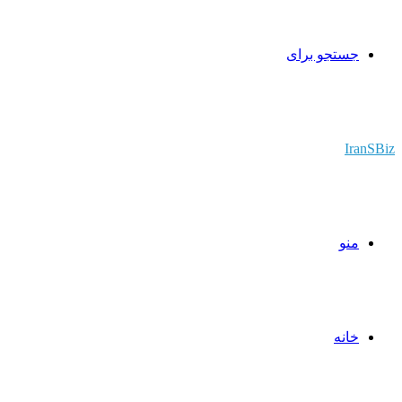
جستجو برای
IranSBiz
منو
خانه