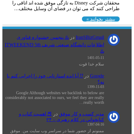
محققان شرکت Disney به تازگی موفق شده اند اتاقی را
طراحی کنند که می توان در فضای آن وسایل مختلف…
بیشتر بخوانید »
IranSBizGmail
در
♨️ پنجمین جشنواره فناوری
اطلاعات دانشگاه صنعتی شریف ITWEEKEND 5th
♨️
1401-05-11
سلام خدا قوت
Google
در
⁉️ آیا ایده استارتاپی خود را اجرایی کنم یا
نه؟
1399-11-03
Google Although websites we backlink to below are
considerably not associated to ours, we feel they are really
really worth…
مدیر کسب و کار موفق
در
📕 اهميت كتاب و
كتابخواني در كلام رهبری – ۲۴
1397-04-16
ممنونم از حضور شما در سراسر وب سایت من. موفق