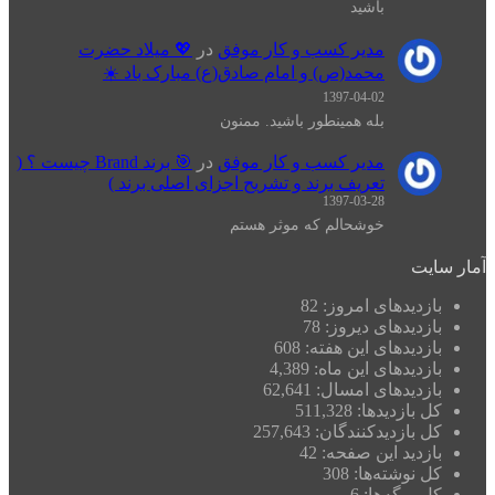
باشید
مدیر کسب و کار موفق
در
💖 میلاد حضرت
محمد(ص) و امام صادق(ع) مبارک باد ☀️
1397-04-02
بله همینطور باشید. ممنون
مدیر کسب و کار موفق
در
🎯 برند Brand چیست ؟ (
تعریف برند و تشریح اجزای اصلی برند )
1397-03-28
خوشحالم که موثر هستم
آمار سایت
بازدیدهای امروز:
82
بازدیدهای دیروز:
78
بازدیدهای این هفته:
608
بازدیدهای این ماه:
4,389
بازدیدهای امسال:
62,641
کل بازدیدها:
511,328
کل بازدیدکنند‌گان:
257,643
بازدید این صفحه:
42
کل نوشته‌ها:
308
کل برگه‌ها:
6