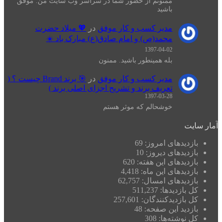
ممنونم از حضور شما در سراسر وب سایت من. موفق
باشید
مدیر کسب و کار موفق
در
💖 میلاد حضرت
محمد(ص) و امام صادق(ع) مبارک باد ☀️
1397-04-02
بله همینطور باشید. ممنون
مدیر کسب و کار موفق
در
🎯 برند Brand چیست ؟ (
تعریف برند و تشریح اجزای اصلی برند )
1397-03-28
خوشحالم که موثر هستم
یت
زدیدهای امروز:
69
زدیدهای دیروز:
10
زدیدهای این هفته:
620
زدیدهای این ماه:
4,418
زدیدهای امسال:
62,757
 بازدیدها:
511,237
 بازدیدکنند‌گان:
257,601
زدید این صفحه:
48
 نوشته‌ها:
308