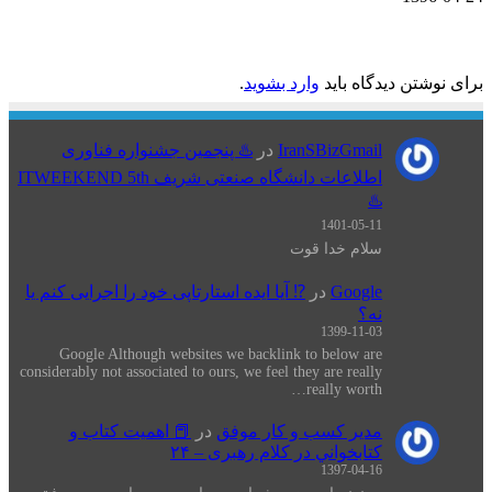
ان را بنویسید
تن دیدگاه باید
وارد بشوید
.
IranSBizGmail
در
♨️ پنجمین جشنواره فناوری
اطلاعات دانشگاه صنعتی شریف ITWEEKEND 5th
♨️
1401-05-11
سلام خدا قوت
Google
در
⁉️ آیا ایده استارتاپی خود را اجرایی کنم یا
نه؟
1399-11-03
Google Although websites we backlink to below are
considerably not associated to ours, we feel they are really
really worth…
مدیر کسب و کار موفق
در
📕 اهميت كتاب و
كتابخواني در كلام رهبری – ۲۴
1397-04-16