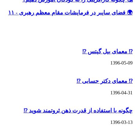
 سایبر در فرمایشات مقام معظم رهبری - ۱۱
های مشابه
ی بیل گیتس ⁉️
13
ی دکتر حسابی ⁉️
13
ا استفاده از قدرت ذهن ثروتمند شوید ⁉️
13