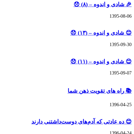
 اندوه – (۸) 😞
13
 اندوه – (۱۳) 😞
13
 اندوه – (۱۱) 😞
13
 های تقویت ذهن شما
13
ادتی که آدم‌های دوست‌داشتنی دارند
13