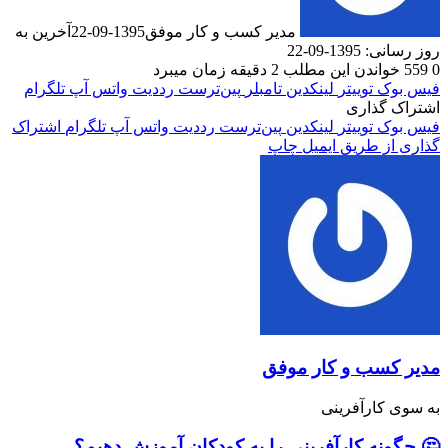
مدیر کسب و کار موفق
1395-09-22
آخرین به
1-09-22
دن این مطلب 2 دقیقه زمان میبرد
ک
توییتر
لینکدین
‫تامبلر
‫پین‌ترست
‫رددیت
واتس آپ
تلگرام
گذاری
ک
توییتر
لینکدین
‫پین‌ترست
‫رددیت
واتس آپ
تلگرام
اشتراک
 طریق ایمیل
چاپ
سب و کار موفق
کارآفرینی
ه کارآفرینی را به کودکان آموزش دهیم؟