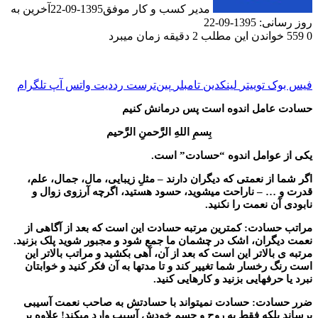
مدیر کسب و کار موفق
1395-09-22
آخرین به
1-09-22
دن این مطلب 2 دقیقه زمان میبرد
ک
توییتر
لینکدین
‫تامبلر
‫پین‌ترست
‫رددیت
واتس آپ
تلگرام
امل اندوه است پس درمانش کنیم
بِسمِ اللهِ الرَّحمنِ الرَّحیم
وامل اندوه “حسادت” است.
ز نعمتی که دیگران دارند – مثلِ زیبایی، مال، جمال، علم،
 – ناراحت میشوید، حسود هستید، اگرچه آرزوی زوال و
 نعمت را نکنید.
ادت: کمترین مرتبه حسادت این است که بعد از آگاهی از
ران، اشک در چشمان ما جمع شود و مجبور شوید پلک بزنید.
الاتر این است که بعد از آن، آهی بکشید و مراتب بالاتر این
خسار شما تغییر کند و تا مدتها به آن فکر کنید و خوابتان
رفهایی بزنید و کارهایی کنید.
دت: حسادت نمیتواند با حسادتش به صاحب نعمت آسیبی
لکه فقط به روح و جسم خودش آسیب وارد میکند! علاوه بر