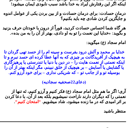
 این رفتارش ایراد به خدا باشد سبب نابودی ایمان میشود!
ادت: برای درمان حسادت و از بین بردن یکی از عوامل اندوه
ن کردن شادی چه باید بکنیم؟
ما احساس حسادت کردید، فوراً از درون با خودتان حرف بزنید
«خدایا این نعمت را تو به او دادی، بهتر از آن را به من بده».
د (ع) میگوید:
ر محمد و آلش درود بفرست و سینه ام را از حسد تهی گردان تا
 از آفریدگانت بر چیزی که به آنها عطا کرده ای حسد نبرم و تا
متی از نعمت هایت را – در دین یا دنیا یا تندرستی یا پرهیزگاری
 یا آسایش – بر هیچیک از خلق نبینم، مگر اینکه بهتر از آن را
ه تو و از جانب تو – که شریکی نداری – برای خود آرزو کنم.
(دعای22صحفیه سجادیه)
ما هم مثل امام سجاد (ع) فکر کنیم و آرزو کنیم، نَه تنها از
که دیگران دارند ناراحت نمیشویم بلکه بعد از آن، با دعا کردن
میدی که در ما زنده میشود، شاد میشویم.
“
امتحان کنیم
“
.
شید
ــــــــــــــــــــــــــــــــــــــــــــــــــــــــــــــــــــــــــــــــــــــــــــــــــــــــــــــــ