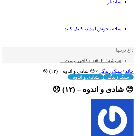
یدبار
ام، خوش آمدید، کلیک کنید
ا
chatGPT کافی نیست…
ک زندگی
>
😊 شادی و اندوه – (۱۲) 😞
ندگی
شادی و اندوه
 و اندوه – (۱۲) 😞