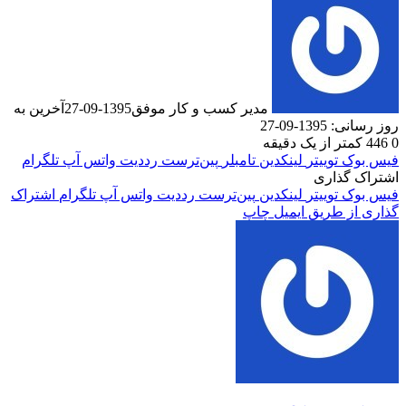
مدیر کسب و کار موفق
1395-09-27
آخرین به
روز رسانی: 1395-09-27
0
446
کمتر از یک دقیقه
فیس بوک
توییتر
لینکدین
‫تامبلر
‫پین‌ترست
‫رددیت
واتس آپ
تلگرام
اشتراک گذاری
فیس بوک
توییتر
لینکدین
‫پین‌ترست
‫رددیت
واتس آپ
تلگرام
اشتراک
گذاری از طریق ایمیل
چاپ