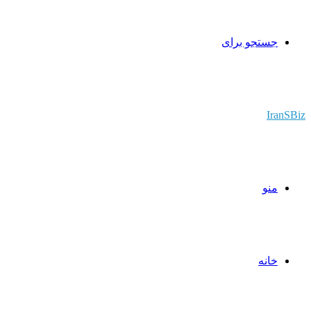
جستجو برای
IranSBiz
منو
خانه