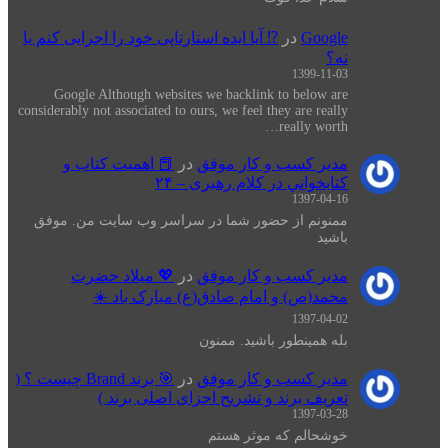
Google
در
⁉️ آیا ایده استارتاپی خود را اجرایی کنم یا
نه؟
1399-11-03
Google Although websites we backlink to below are
considerably not associated to ours, we feel they are really
really worth…
مدیر کسب و کار موفق
در
📕 اهميت كتاب و
كتابخواني در كلام رهبری – ۲۴
1397-04-16
ممنونم از حضور شما در سراسر وب سایت من. موفق
باشید
مدیر کسب و کار موفق
در
💖 میلاد حضرت
محمد(ص) و امام صادق(ع) مبارک باد ☀️
1397-04-02
بله همینطور باشید. ممنون
مدیر کسب و کار موفق
در
🎯 برند Brand چیست ؟ (
تعریف برند و تشریح اجزای اصلی برند )
1397-03-28
خوشحالم که موثر هستم