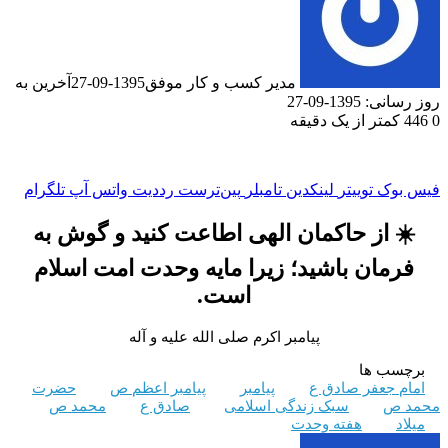
مدیر کسب و کار موفق
1395-09-27
آخرین به
روز رسانی: 1395-09-27
0
446
کمتر از یک دقیقه
فیس بوک
توییتر
لینکدین
‫تامبلر
‫پین‌ترست
‫رددیت
واتس آپ
تلگرام
☀️
از حاکمان الهی اطاعت کنید و گوش به
فرمان باشید
؛
زیرا
مایه
وحدت
امت
اسلام
است
.
پیامبر اکرم صلی الله علیه و آله
برچسب ها
امام جعفر صادق ع
پیامبر
پیامبر اعظم ص
حضرت
محمد ص
سبک زندگی اسلامی
صادق ع
محمد ص
میلاد
هفته وحدت