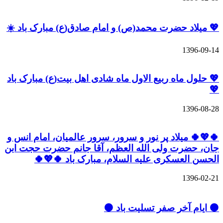
💖 میلاد حضرت محمد(ص) و امام صادق(ع) مبارک باد ☀️
1396-09-14
💖 حلول ماه ربیع الاول ماه شادی اهل بیت(ع) مبارک باد
💖
1396-08-28
🍀💖🍀 میلاد پر نور و سرور، سرور عالمیان، امام انس و
جان، حضرت ولی الله العظم، آقا جانم حضرت حجت ابن
الحسن العسکری علیه السلام، مبارک باد 🍀💖🍀
1396-02-21
⚫️ ایام آخر صفر تسلیت باد ⚫️