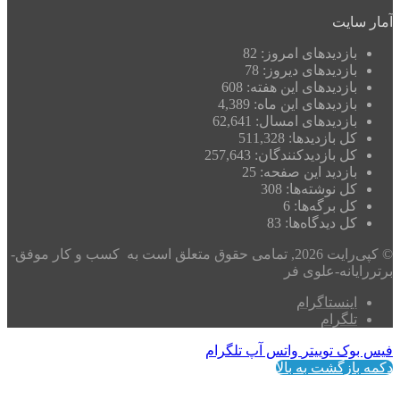
آمار سایت
بازدیدهای امروز:
82
بازدیدهای دیروز:
78
بازدیدهای این هفته:
608
بازدیدهای این ماه:
4,389
بازدیدهای امسال:
62,641
کل بازدیدها:
511,328
کل بازدیدکنند‌گان:
257,643
بازدید این صفحه:
25
کل نوشته‌ها:
308
کل برگه‌ها:
6
کل دیدگاه‌ها:
83
© کپی‌رایت 2026, تمامی حقوق متعلق است به کسب و کار موفق-
برتررایانه-علوی فر
اینستاگرام
تلگرام
فیس بوک
توییتر
واتس آپ
تلگرام
دکمه بازگشت به بالا