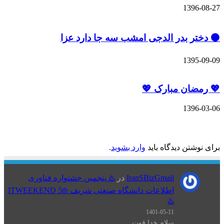
1396-08-27
⚫️ دختر بدر الدجی امشب سه جا دارد عزا
1395-09-09
💖 رمضان مبارک 💖
1396-03-06
دیدگاهتان را بنویسید
برای نوشتن دیدگاه باید
وارد بشوید
.
IranSBizGmail
در
♨️ پنجمین جشنواره فناوری
اطلاعات دانشگاه صنعتی شریف ITWEEKEND 5th
♨️
1401-05-11
سلام خدا قوت