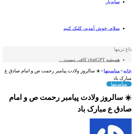
سایدبار
سلام، خوش آمدید، کلیک کنید
داغ ترینها
همیشه chatGPT کافی نیست…
خانه
>
مناسبتها
>
☀️ سالروز ولادت پیامبر رحمت ص و امام صادق ع
مبارک باد
مناسبتها
☀️ سالروز ولادت پیامبر رحمت ص و امام
صادق ع مبارک باد