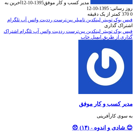
مدیر کسب و کار موفق
1395-10-12
آخرین به
روز رسانی: 1395-10-12
0
370
کمتر از یک دقیقه
فیس بوک
توییتر
لینکدین
‫تامبلر
‫پین‌ترست
‫رددیت
واتس آپ
تلگرام
اشتراک گذاری
فیس بوک
توییتر
لینکدین
‫پین‌ترست
‫رددیت
واتس آپ
تلگرام
اشتراک
گذاری از طریق ایمیل
چاپ
مدیر کسب و کار موفق
به سوی کارآفرینی
😊 شادی و اندوه - (۱۴) 😞