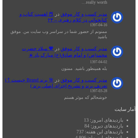
really worth…
مدیر کسب و کار موفق
در
📕 اهميت كتاب و
كتابخواني در كلام رهبری – ۲۴
1397-04-16
ممنونم از حضور شما در سراسر وب سایت من. موفق
باشید
مدیر کسب و کار موفق
در
💖 میلاد حضرت
محمد(ص) و امام صادق(ع) مبارک باد ☀️
1397-04-02
بله همینطور باشید. ممنون
مدیر کسب و کار موفق
در
🎯 برند Brand چیست ؟ (
تعریف برند و تشریح اجزای اصلی برند )
1397-03-28
خوشحالم که موثر هستم
آمار سایت
بازدیدهای امروز:
13
بازدیدهای دیروز:
84
بازدیدهای این هفته:
737
بازدیدهای این ماه:
4,806