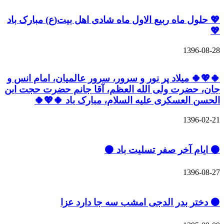
💖 حلول ماه ربیع الاول ماه شادی اهل بیت(ع) مبارک باد
💖
1396-08-28
🍀💖🍀 میلاد پر نور و سرور، سرور عالمیان، امام انس و
جان، حضرت ولی الله العظم، آقا جانم حضرت حجت ابن
الحسن العسکری علیه السلام، مبارک باد 🍀💖🍀
1396-02-21
⚫️ ایام آخر صفر تسلیت باد ⚫️
1396-08-27
⚫️ دختر بدر الدجی امشب سه جا دارد عزا