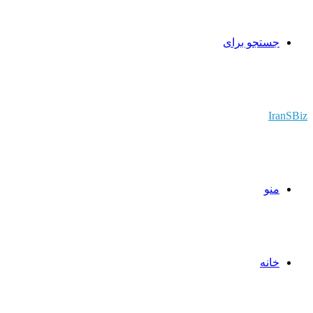
جستجو برای
IranSBiz
منو
خانه