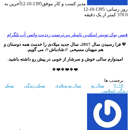
مدیر کسب و کار موفق
1395-10-12
آخرین به
روز رسانی: 1395-10-12
0
370
کمتر از یک دقیقه
فیس بوک
توییتر
لینکدین
‫تامبلر
‫پین‌ترست
‫رددیت
واتس آپ
تلگرام
💖
فرا
رسیدن
سال
2017
،
سال
جدید
میلادی
را
خدمت
همه
دوستان
و
هم
میهنان
مسیحی
🎉
شادباش
🎉
می
گویم
.
امیدوارم
سالی
خوش
و
سرشار
از
خوبی
در
پیش
رو
داشته
باشید
.
❤️🍀❤️🍀❤️🍀
برچسب ها
۲۰۱۷
سال نو
سال نو میلادی
سبک زندگی
سبک
زندگی اسلامی