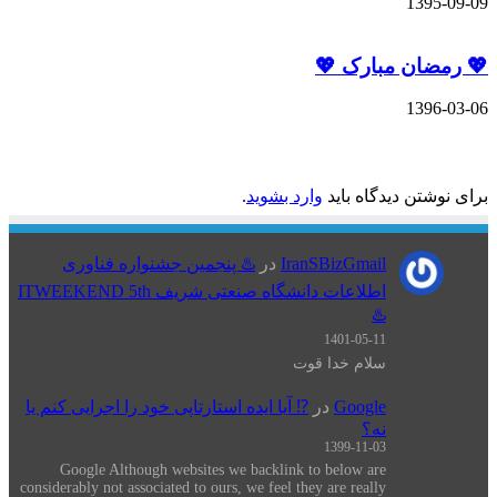
1395-09-09
💖 رمضان مبارک 💖
1396-03-06
دیدگاهتان را بنویسید
برای نوشتن دیدگاه باید
وارد بشوید
.
IranSBizGmail
در
♨️ پنجمین جشنواره فناوری
اطلاعات دانشگاه صنعتی شریف ITWEEKEND 5th
♨️
1401-05-11
سلام خدا قوت
Google
در
⁉️ آیا ایده استارتاپی خود را اجرایی کنم یا
نه؟
1399-11-03
Google Although websites we backlink to below are
considerably not associated to ours, we feel they are really