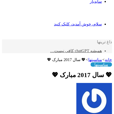
سایدبار
سلام، خوش آمدید، کلیک کنید
داغ ترینها
همیشه chatGPT کافی نیست…
خانه
>
مناسبتها
>
💖 سال 2017 مبارک 💖
مناسبتها
💖 سال 2017 مبارک 💖