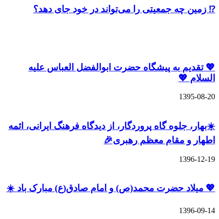
⁉️ زمین چه جمعیتی را می‌تواند در خود جای دهد؟
نوشته های مشابه
💖 تقدیم به پیشگاه حضرت ابوالفضل العباس علیه
السلام 💖
1395-08-20
☀️بهار، جلوه گاه پروردگار، از دیدگاه فرهنگ ایرانی، ائمه
اطهار و مقام معظم رهبری🎉
1396-12-19
💖 میلاد حضرت محمد(ص) و امام صادق(ع) مبارک باد ☀️
1396-09-14