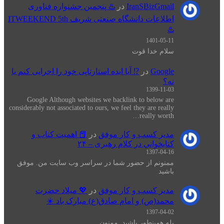
IranSBizGmail
در
♨️ پنجمین جشنواره فناوری
اطلاعات دانشگاه صنعتی شریف ITWEEKEND 5th
♨️
1401-05-11
سلام خدا قوت
Google
در
⁉️ آیا ایده استارتاپی خود را اجرایی کنم یا
نه؟
1399-11-03
Google Although websites we backlink to below are
considerably not associated to ours, we feel they are really
really worth…
مدیر کسب و کار موفق
در
📕 اهميت كتاب و
كتابخواني در كلام رهبری – ۲۴
1397-04-16
ممنونم از حضور شما در سراسر وب سایت من. موفق
باشید
مدیر کسب و کار موفق
در
💖 میلاد حضرت
محمد(ص) و امام صادق(ع) مبارک باد ☀️
1397-04-02
بله همینطور باشید. ممنون