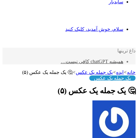
سایدبار
سلام، خوش آمدید، کلیک کنید
داغ ترینها
همیشه chatGPT کافی نیست…
خانه
>
ایده
>
یک جمله یک عکس
>
🤔 یک جمله یک عکس (۵)
یک جمله یک عکس
🤔 یک جمله یک عکس (۵)