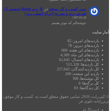
مدیر کسب و کار موفق
در
🎯 برند Brand چیست ؟ (
تعریف برند و تشریح اجزای اصلی برند )
1397-03-28
خوشحالم که موثر هستم
آمار سایت
بازدیدهای امروز:
82
بازدیدهای دیروز:
78
بازدیدهای این هفته:
608
بازدیدهای این ماه:
4,389
بازدیدهای امسال:
62,641
کل بازدیدها:
511,328
کل بازدیدکنند‌گان:
257,643
بازدید این صفحه:
200
کل نوشته‌ها:
308
کل برگه‌ها:
6
کل دیدگاه‌ها:
83
© کپی‌رایت 2026, تمامی حقوق متعلق است به کسب و کار موفق-
برتررایانه-علوی فر
اینستاگرام