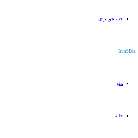
جستجو برای
IranSBiz
منو
خانه