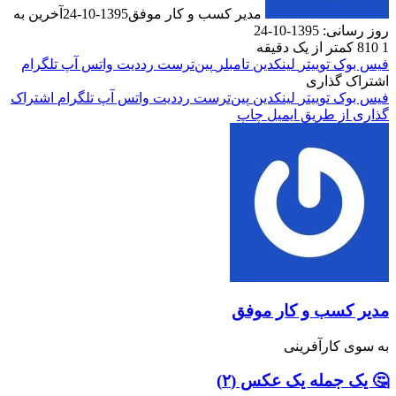
مدیر کسب و کار موفق
1395-10-24
آخرین به
روز رسانی: 1395-10-24
1
810
کمتر از یک دقیقه
فیس بوک
توییتر
لینکدین
‫تامبلر
‫پین‌ترست
‫رددیت
واتس آپ
تلگرام
اشتراک گذاری
فیس بوک
توییتر
لینکدین
‫پین‌ترست
‫رددیت
واتس آپ
تلگرام
اشتراک
گذاری از طریق ایمیل
چاپ
مدیر کسب و کار موفق
به سوی کارآفرینی
🤔 یک جمله یک عکس (۲)