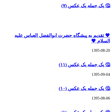
🤔 یک جمله یک عکس (۷)
نوشته های مشابه
💖 تقدیم به پیشگاه حضرت ابوالفضل العباس علیه
السلام 💖
1395-08-20
🤔 یک جمله یک عکس (۱۱)
1395-09-04
🤔 یک جمله یک عکس (۱۰)
1395-08-06