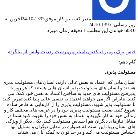
مدیر کسب و کار موفق
1395-10-24
آخرین به
روز رسانی: 1395-10-24
0
608
خواندن این مطلب 1 دقیقه زمان میبرد
فیس بوک
توییتر
لینکدین
‫تامبلر
‫پین‌ترست
‫رددیت
واتس آپ
تلگرام
گام دهم:
مسئولیت پذیرى
انسان هایى که اعتماد به نفس عالى دارند، انسان هاى مسئولیت پذیرى
هستند و انسان هاى مسئولیت پذیر انسان هایى هستند که هر روز با
پذیرفتن مسئولیت هاى جدید به ساختن اعتماد به نفس خود کمک مى
کنند. بنابراین اگر مى خواهید اعتماد به نفسى عالى پیدا کنید تمرین کنید
تا مسئولیت پذیر شوید. مسئولیت پذیرى را از کارهایى به ظاهر ساده
شروع کنید. صفت مسئولیت پذیرى خود را در عرصه هاى مختلف کار و
زندگى خود به کار بگیرید و اعتماد به نفس خود را تقویت کنید.شما در
مقابل نیازهاى دیگران هم احساس مسئولیت کنید. یکى دیگر از ویژگى
هاى انسان زیبا، این است که همواره در مقابل دیگران و مسایل آنها
احساس مسئولیت مى کند و در حد توان به کمک آنان مى شتابد.