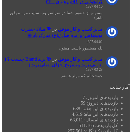
كتابخواني در كلام رهبری – ۲۴
1397-04-16
ممنونم از حضور شما در سراسر وب سایت من. موفق
باشید
مدیر کسب و کار موفق
در
💖 میلاد حضرت
محمد(ص) و امام صادق(ع) مبارک باد ☀️
1397-04-02
بله همینطور باشید. ممنون
مدیر کسب و کار موفق
در
🎯 برند Brand چیست ؟ (
تعریف برند و تشریح اجزای اصلی برند )
1397-03-28
خوشحالم که موثر هستم
آمار سایت
بازدیدهای امروز:
7
بازدیدهای دیروز:
59
بازدیدهای این هفته:
688
بازدیدهای این ماه:
4,619
بازدیدهای امسال:
63,011
کل بازدیدها:
511,165
کل بازدیدکنند‌گان:
257,561