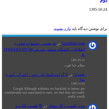
دوم
1395-10-24
دیدگاهتان را بنویسید
برای نوشتن دیدگاه باید
وارد بشوید
.
IranSBizGmail
در
♨️ پنجمین جشنواره فناوری
اطلاعات دانشگاه صنعتی شریف ITWEEKEND 5th
♨️
1401-05-11
سلام خدا قوت
Google
در
⁉️ آیا ایده استارتاپی خود را اجرایی کنم یا
نه؟
1399-11-03
Google Although websites we backlink to below are
considerably not associated to ours, we feel they are really
really worth…
مدیر کسب و کار موفق
در
📕 اهميت كتاب و