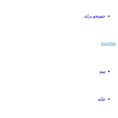
جستجو برای
IranSBiz
منو
خانه