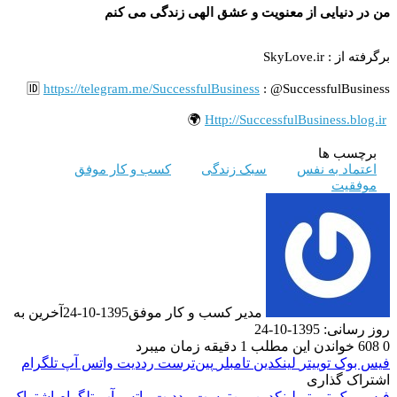
من در دنیایى از معنویت و عشق الهى زندگى مى کنم
برگرفته از : SkyLove.ir
🆔
https://telegram.me/SuccessfulBusiness
: @SuccessfulBusiness
🌍
Http://SuccessfulBusiness.blog.ir
برچسب ها
اعتماد به نفس
سبک زندگی
کسب و کار موفق
موفقیت
مدیر کسب و کار موفق
1395-10-24
آخرین به
روز رسانی: 1395-10-24
0
608
خواندن این مطلب 1 دقیقه زمان میبرد
فیس بوک
توییتر
لینکدین
‫تامبلر
‫پین‌ترست
‫رددیت
واتس آپ
تلگرام
اشتراک گذاری
فیس بوک
توییتر
لینکدین
‫پین‌ترست
‫رددیت
واتس آپ
تلگرام
اشتراک