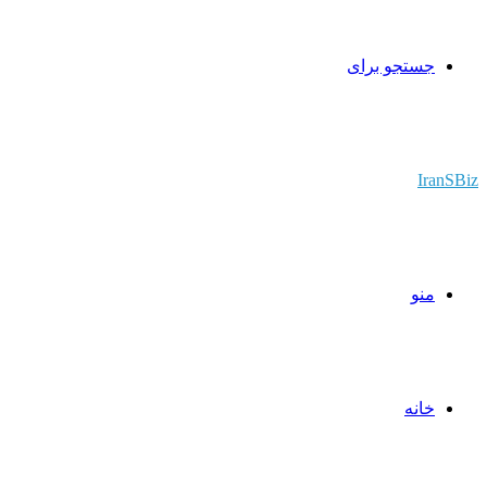
جستجو برای
IranSBiz
منو
خانه