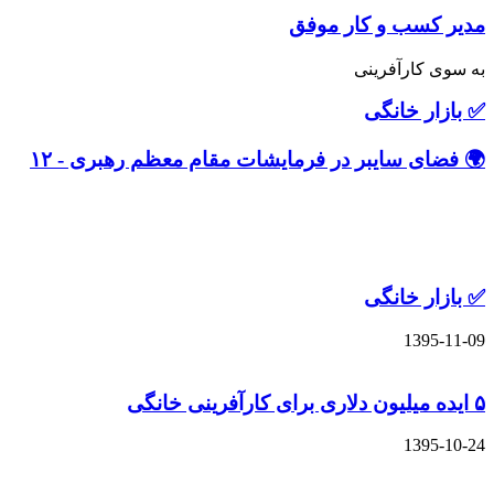
سب و کار موفق
کارآفرینی
 خانگی
 سایبر در فرمایشات مقام معظم رهبری - ۱۲
های مشابه
 خانگی
13
13