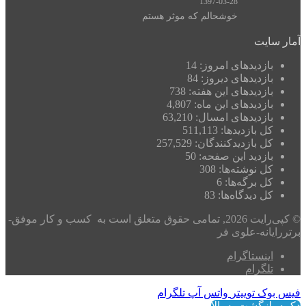
1397-03-28
خوشحالم که موثر هستم
یت
زدیدهای امروز:
14
زدیدهای دیروز:
84
زدیدهای این هفته:
738
زدیدهای این ماه:
4,807
زدیدهای امسال:
63,210
 بازدیدها:
511,113
 بازدیدکنند‌گان:
257,529
زدید این صفحه:
50
 نوشته‌ها:
308
 برگه‌ها:
6
 دیدگاه‌ها:
83
© کپی‌رایت 2026, تمامی حقوق متعلق است به کسب و کار موفق-
نه-علوی فر
نستاگرام
گرام
ک
توییتر
واتس آپ
تلگرام
گشت به بالا