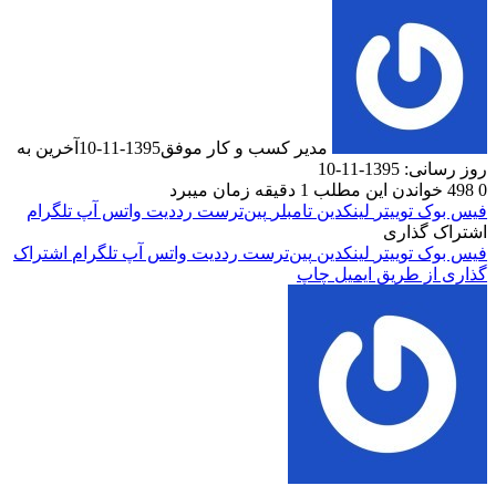
مدیر کسب و کار موفق
1395-11-10
آخرین به
1-11-10
دن این مطلب 1 دقیقه زمان میبرد
ک
توییتر
لینکدین
‫تامبلر
‫پین‌ترست
‫رددیت
واتس آپ
تلگرام
گذاری
ک
توییتر
لینکدین
‫پین‌ترست
‫رددیت
واتس آپ
تلگرام
اشتراک
 طریق ایمیل
چاپ