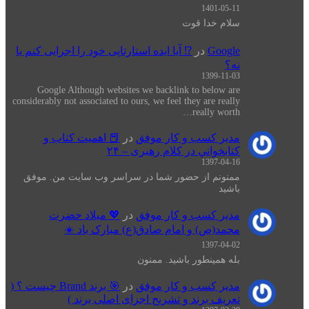
1401-05-11
سلام خدا قوت
Google
در
⁉️ آیا ایده استارتاپی خود را اجرایی کنم یا
نه؟
1399-11-03
Google Although websites we backlink to below are
considerably not associated to ours, we feel they are really
really worth…
مدیر کسب و کار موفق
در
📕 اهميت كتاب و
كتابخواني در كلام رهبری – ۲۴
1397-04-16
ممنونم از حضور شما در سراسر وب سایت من. موفق
باشید
مدیر کسب و کار موفق
در
💖 میلاد حضرت
محمد(ص) و امام صادق(ع) مبارک باد ☀️
1397-04-02
بله همینطور باشید. ممنون
مدیر کسب و کار موفق
در
🎯 برند Brand چیست ؟ (
تعریف برند و تشریح اجزای اصلی برند )