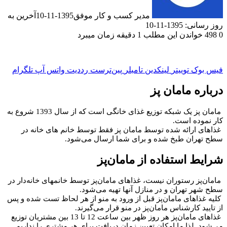
مدیر کسب و کار موفق
1395-11-10
آخرین به
1-11-10
دن این مطلب 1 دقیقه زمان میبرد
ک
توییتر
لینکدین
‫تامبلر
‫پین‌ترست
‫رددیت
واتس آپ
تلگرام
 مامان پز
مامان پز یک شبکه توزیع غذای خانگی است که از سال 1393 شروع به
ه است.
رائه شده توسط مامان پز فقط توسط خانم های خانه در
ان طبخ شده و برای شما ارسال می‌شود.
استفاده از مامان‌پز
 رستوران نیست، غذاهای مامان‌پز توسط خانمهای خانه‌دار در
تهران و در منازل آنها تهیه می‌شود.
های مامان‌پز قبل از ورود به منو از هر لحاظ تست شده و پس
کارشناس مامان‌پز در منو قرار می‌گیرند.
غذاهای مامان‌پز هر روز ظهر بین ساعت 12 تا 13 بین مشتریان توزیع
لذا ما امکان تعیین زمان دریافت برای هر مشتری را نداریم.