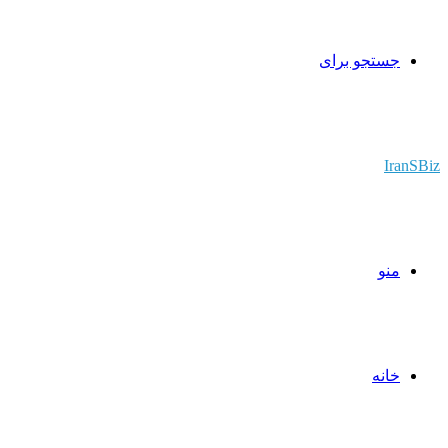
جستجو برای
IranSBiz
منو
خانه