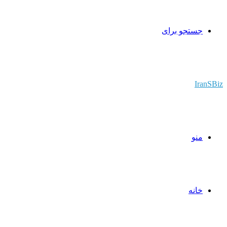
جستجو برای
IranSBiz
منو
خانه