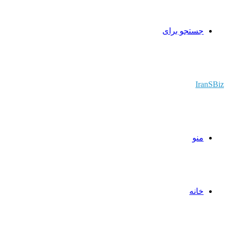
جستجو برای
IranSBiz
منو
خانه