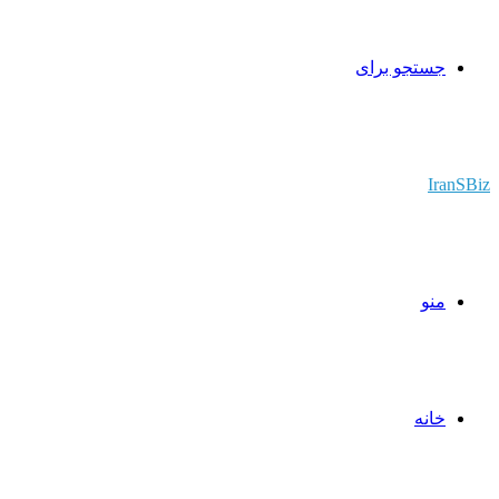
جستجو برای
IranSBiz
منو
خانه