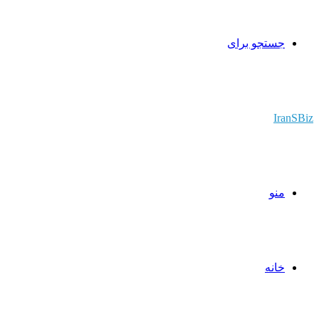
جستجو برای
IranSBiz
منو
خانه