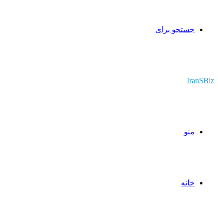
جستجو برای
IranSBiz
منو
خانه