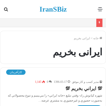
IranSBiz
منو
جس
برا
خانه
>
ایرانی بخریم
ایرانی بخریم
کارآفرینان
مدیر کسب و کار موفق
1396-03-17
0
1,145
💯 ايراني بخریم 💯
شهره كيانوش راد- وقتي تبليغ «خانه ايراني» را مي‌بينيم و تنوع محصولاتي كه
به‌صورت حضوري و غير‌حضوري به مشتري عرضه…