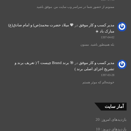
ممنونم از حضور شما در سراسر وب سایت من. موفق باشید
مدیر کسب و کار موفق
در
💖 میلاد حضرت محمد(ص) و امام صادق(ع)
مبارک باد ☀️
1397-04-02
بله همینطور باشید. ممنون
مدیر کسب و کار موفق
در
🎯 برند Brand چیست ؟ ( تعریف برند و
تشریح اجزای اصلی برند )
1397-03-28
خوشحالم که موثر هستم
آمار سایت
بازدیدهای امروز:
20
بازدیدهای دیروز:
10