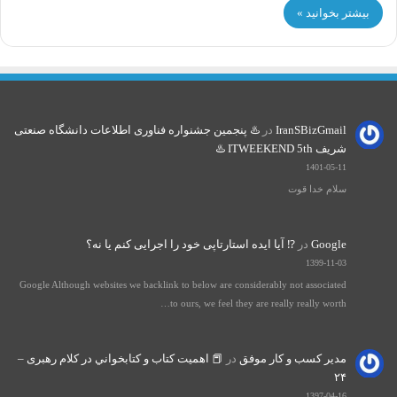
بیشتر بخوانید »
IranSBizGmail
در
♨️ پنجمین جشنواره فناوری اطلاعات دانشگاه صنعتی
شریف ITWEEKEND 5th ♨️
1401-05-11
سلام خدا قوت
Google
در
⁉️ آیا ایده استارتاپی خود را اجرایی کنم یا نه؟
1399-11-03
Google Although websites we backlink to below are considerably not associated
to ours, we feel they are really really worth…
مدیر کسب و کار موفق
در
📕 اهميت كتاب و كتابخواني در كلام رهبری –
۲۴
1397-04-16